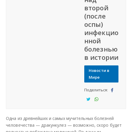
второй
СФО
(после
оспы)
СКФО
инфекцио
нной
ДФО
болезнью
в истории
ЮФО
Новости в
СЗФО
Мире
Поделиться:
Заказать создание сайта
Под
ели
Под
Под
Наши сайты
тьс
ели
ели
Одна из древнейших и самых мучительных болезней
я
тьс
тьс
человечества — дракункулез — возможно, скоро будет
я
я
полностью побеждена медициной. По данным