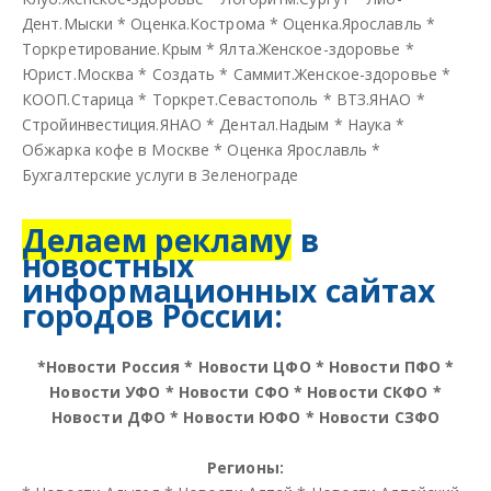
Дент.Мыски
*
Оценка.Кострома
*
Оценка.Ярославль
*
Торкретирование.Крым
*
Ялта.Женское-здоровье
*
Юрист.Москва
*
Создать
*
Саммит.Женское-здоровье
*
КООП.Старица
*
Торкрет.Севастополь
*
ВТЗ.ЯНАО
*
Стройинвестиция.ЯНАО
*
Дентал.Надым
*
Наука
*
Обжарка кофе в Москве
*
Оценка Ярославль
*
Бухгалтерские услуги в Зеленограде
Делаем рекламу
в
новостных
информационных сайтах
городов России:
*
Новости Россия
*
Новости ЦФО
*
Новости ПФО
*
Новости УФО
*
Новости СФО
*
Новости СКФО
*
Новости ДФО
*
Новости ЮФО
*
Новости СЗФО
Регионы: