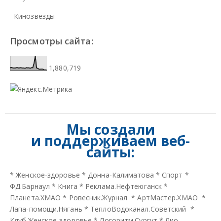
Кинозвезды
Просмотры сайта:
1,880,719
Мы создали
и
поддерживаем веб-
сайты:
*
Женское-здоровье
*
Донна-Калиматова
*
Спорт
*
ФД.Барнаул
*
Книга
*
Реклама.Нефтеюганск
*
Планета.ХМАО
*
Ровесник.Журнал
*
АртМастер.ХМАО
*
Лапа-помощи.Нягань
*
ТеплоВодоканал.Советский
*
Клуб.Женское-здоровье
*
Логоритм.Сургут
*
Лио-