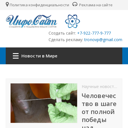
Политика конфиденциальности
Реклама на сайте
Создать сайт:
+7-922-777-9-777
Сделать рекламу:
tronovp@gmail.com
Новости в Мире
Наша сеть:
Научные новости
От
ЦФО
Человечес
тво в шаге
ПФО
от полной
победы
УФО
над