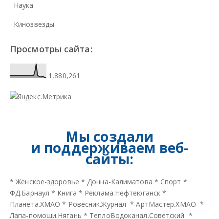
Наука
Кинозвезды
Просмотры сайта:
1,880,261
Мы создали
и
поддерживаем веб-
сайты:
*
Женское-здоровье
*
Донна-Калиматова
*
Спорт
*
ФД.Барнаул
*
Книга
*
Реклама.Нефтеюганск
*
Планета.ХМАО
*
Ровесник.Журнал
*
АртМастер.ХМАО
*
Лапа-помощи.Нягань
*
ТеплоВодоканал.Советский
*