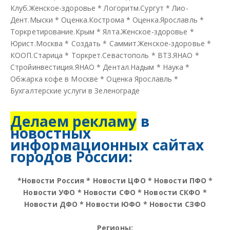
Клуб.Женское-здоровье
*
Логоритм.Сургут
*
Лио-
Дент.Мыски
*
Оценка.Кострома
*
Оценка.Ярославль
*
Торкретирование.Крым
*
Ялта.Женское-здоровье
*
Юрист.Москва
*
Создать
*
Саммит.Женское-здоровье
*
КООП.Старица
*
Торкрет.Севастополь
*
ВТЗ.ЯНАО
*
Стройинвестиция.ЯНАО
*
Дентал.Надым
*
Наука
*
Обжарка кофе в Москве
*
Оценка Ярославль
*
Бухгалтерские услуги в Зеленограде
Делаем рекламу
в
новостных
информационных сайтах
городов России:
*
Новости Россия
*
Новости ЦФО
*
Новости ПФО
*
Новости УФО
*
Новости СФО
*
Новости СКФО
*
Новости ДФО
*
Новости ЮФО
*
Новости СЗФО
Регионы: