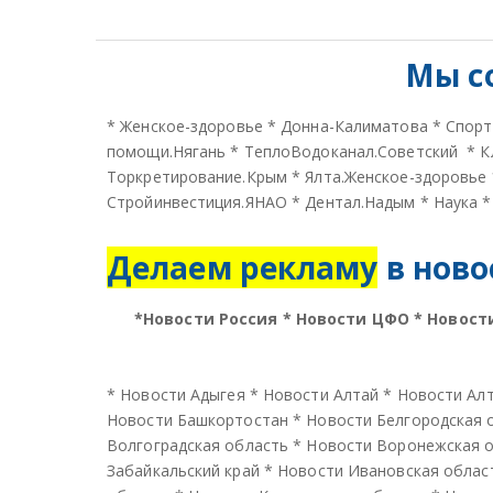
Мы с
*
Женское-здоровье
*
Донна-Калиматова
*
Спорт
помощи.Нягань
*
ТеплоВодоканал.Советский
*
К
Торкретирование.Крым
*
Ялта.Женское-здоровье
Стройинвестиция.ЯНАО
*
Дентал.Надым
*
Наука
Делаем рекламу
в ново
*
Новости Россия
*
Новости ЦФО
*
Новост
*
Новости Адыгея
*
Новости Алтай
*
Новости Алт
Новости Башкортостан
*
Новости Белгородская 
Волгоградская область
*
Новости Воронежская 
Забайкальский край
*
Новости Ивановская облас