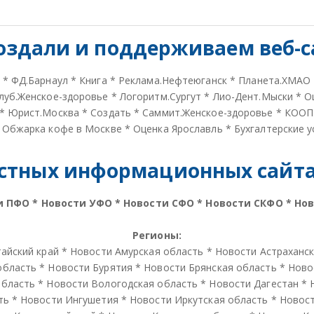
оздали и
поддерживаем веб-с
*
ФД.Барнаул
*
Книга
*
Реклама.Нефтеюганск
*
Планета.ХМАО
луб.Женское-здоровье
*
Логоритм.Сургут
*
Лио-Дент.Мыски
*
О
*
Юрист.Москва
*
Создать
*
Саммит.Женское-здоровье
*
КООП
*
Обжарка кофе в Москве
*
Оценка Ярославль
*
Бухгалтерские у
стных информационных сайтах
и ПФО
*
Новости УФО
*
Новости СФО
*
Новости СКФО
*
Но
Регионы:
айский край
*
Новости Амурская область
*
Новости Астраханс
область
*
Новости Бурятия
*
Новости Брянская область
*
Ново
область
*
Новости Вологодская область
*
Новости Дагестан
*
ть
*
Новости Ингушетия
*
Новости Иркутская область
*
Новос