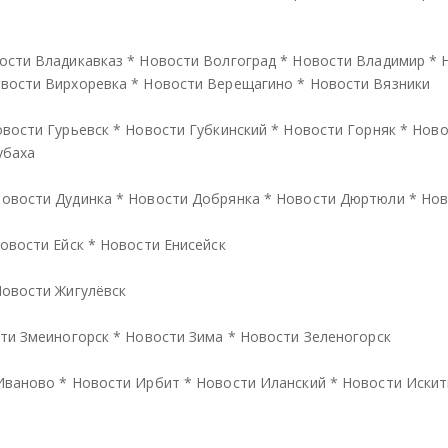
ости Владикавказ
*
Новости Волгоград
*
Новости Владимир
*
вости Вирхоревка
*
Новости Верещагино
*
Новости Вязники
вости Гурьевск
*
Новости Губкинский
*
Новости Горняк
*
Ново
убаха
овости Дудинка
*
Новости Добрянка
*
Новости Дюртюли
*
Нов
овости Ейск
*
Новости Енисейск
овости Жигулёвск
ти Змеиногорск
*
Новости Зима
*
Новости Зеленогорск
Иваново
*
Новости Ирбит
*
Новости Иланский
*
Новости Иски