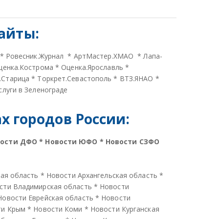
айты:
*
Ровесник.Журнал
*
АртМастер.ХМАО
*
Лапа-
ценка.Кострома
*
Оценка.Ярославль
*
.Старица
*
Торкрет.Севастополь
*
ВТЗ.ЯНАО
*
слуги в Зеленограде
 городов России:
вости ДФО
*
Новости ЮФО
*
Новости СЗФО
кая область
*
Новости Архангельская область
*
сти Владимирская область
*
Новости
Новости Еврейская область
*
Новости
ти Крым
*
Новости Коми
*
Новости Курганская