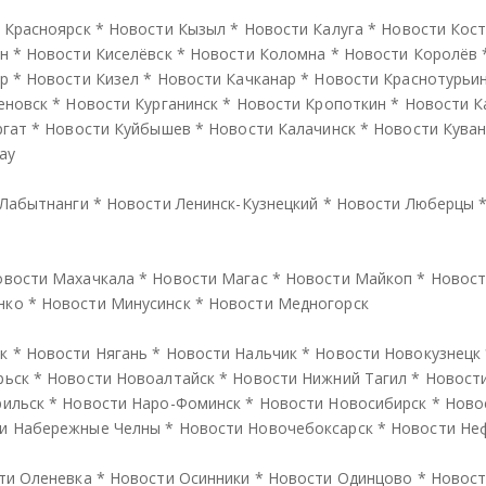
 Красноярск
*
Новости Кызыл
*
Новости Калуга
*
Новости Кос
н
*
Новости Киселёвск
*
Новости Коломна
*
Новости Королёв
р
*
Новости Кизел
*
Новости Качканар
*
Новости Краснотурьи
еновск
*
Новости Курганинск
*
Новости Кропоткин
*
Новости К
ргат
*
Новости Куйбышев
*
Новости Калачинск
*
Новости Кува
ау
 Лабытнанги
*
Новости Ленинск-Кузнецкий
*
Новости Люберцы
овости Махачкала
*
Новости Магас
*
Новости Майкоп
*
Новост
нко
*
Новости Минусинск
*
Новости Медногорск
к
*
Новости Нягань
*
Новости Нальчик
*
Новости Новокузнецк
рьск
*
Новости Новоалтайск
*
Новости Нижний Тагил
*
Новост
рильск
*
Новости Наро-Фоминск
*
Новости Новосибирск
*
Ново
и Набережные Челны
*
Новости Новочебоксарск
*
Новости Не
ти Оленевка
*
Новости Осинники
*
Новости Одинцово
*
Новост