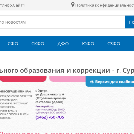
"Инфо.Сайт"!
Политика конфиденциальнос
По
СФО
СКФО
ДФО
ЮФО
СЗФО
ного образования и коррекции - г. Сур