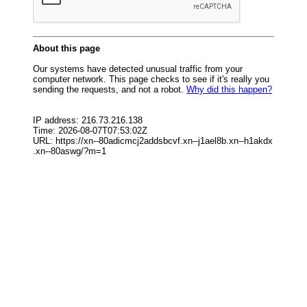
СФО
СКФО
ДФО
ЮФО
СЗФО
Заказать создание сайта
Наши сайты