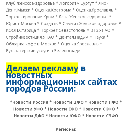
Клуб.Женское-здоровье
*
Логоритм.Сургут
*
Лио-
Дент.Мыски
*
Оценка.Кострома
*
Оценка.Ярославль
*
Торкретирование.Крым
*
Ялта.Женское-здоровье
*
Юрист.Москва
*
Создать
*
Саммит.Женское-здоровье
*
КООП.Старица
*
Торкрет.Севастополь
*
ВТЗ.ЯНАО
*
Стройинвестиция.ЯНАО
*
Дентал.Надым
*
Наука
*
Обжарка кофе в Москве
*
Оценка Ярославль
*
Бухгалтерские услуги в Зеленограде
Делаем рекламу
в
новостных
информационных сайтах
городов России:
*
Новости Россия
*
Новости ЦФО
*
Новости ПФО
*
Новости УФО
*
Новости СФО
*
Новости СКФО
*
Новости ДФО
*
Новости ЮФО
*
Новости СЗФО
Регионы: