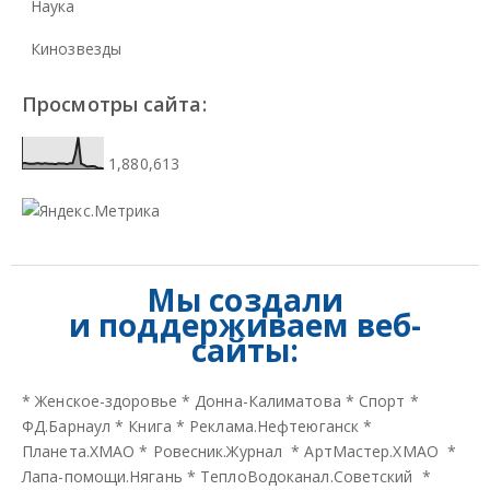
Наука
Кинозвезды
Просмотры сайта:
1,880,613
Мы создали
и
поддерживаем веб-
сайты:
*
Женское-здоровье
*
Донна-Калиматова
*
Спорт
*
ФД.Барнаул
*
Книга
*
Реклама.Нефтеюганск
*
Планета.ХМАО
*
Ровесник.Журнал
*
АртМастер.ХМАО
*
Лапа-помощи.Нягань
*
ТеплоВодоканал.Советский
*