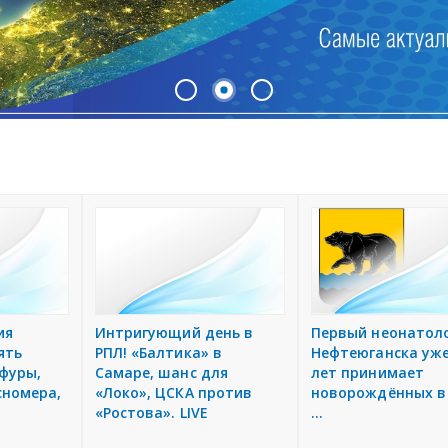
ия
Интригующий день в
Первый неонатол
ять
РПЛ! «Балтика» в
Нефтеюганска уже
фуры,
Самаре, шанс для
лет принимает
сномера,
«Локо», ЦСКА против
новорождённых в
«Ростова». LIVE
...