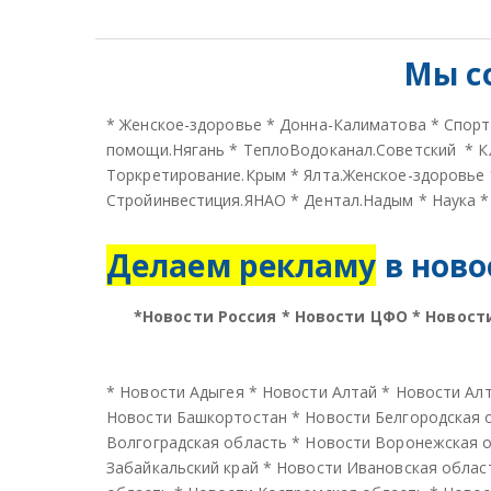
Мы с
*
Женское-здоровье
*
Донна-Калиматова
*
Спорт
помощи.Нягань
*
ТеплоВодоканал.Советский
*
К
Торкретирование.Крым
*
Ялта.Женское-здоровье
Стройинвестиция.ЯНАО
*
Дентал.Надым
*
Наука
Делаем рекламу
в ново
*
Новости Россия
*
Новости ЦФО
*
Новост
*
Новости Адыгея
*
Новости Алтай
*
Новости Алт
Новости Башкортостан
*
Новости Белгородская 
Волгоградская область
*
Новости Воронежская 
Забайкальский край
*
Новости Ивановская облас