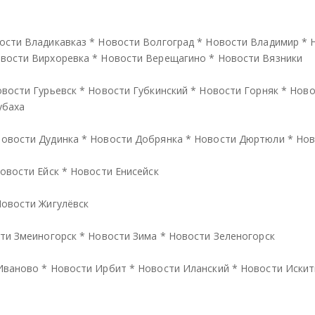
ости Владикавказ
*
Новости Волгоград
*
Новости Владимир
*
вости Вирхоревка
*
Новости Верещагино
*
Новости Вязники
вости Гурьевск
*
Новости Губкинский
*
Новости Горняк
*
Ново
убаха
овости Дудинка
*
Новости Добрянка
*
Новости Дюртюли
*
Нов
овости Ейск
*
Новости Енисейск
овости Жигулёвск
ти Змеиногорск
*
Новости Зима
*
Новости Зеленогорск
Иваново
*
Новости Ирбит
*
Новости Иланский
*
Новости Иски