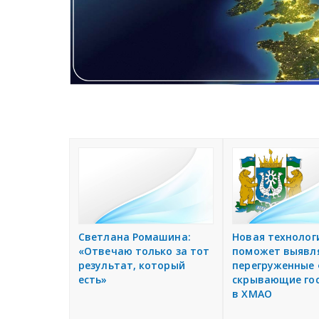
С
о
о
б
щ
е
Светлана Ромашина:
Новая технолог
н
«Отвечаю только за тот
поможет выявл
и
результат, который
перегруженные 
я
есть»
скрывающие го
в ХМАО