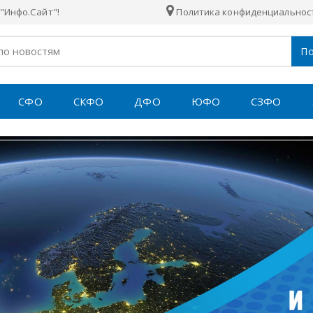
"Инфо.Сайт"!
Политика конфиденциальнос
По
СФО
СКФО
ДФО
ЮФО
СЗФО