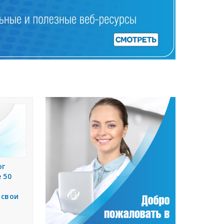
ог
 50
 свои