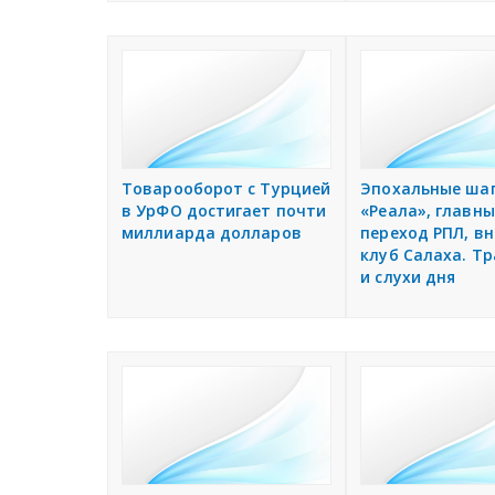
Товарооборот с Турцией
Эпохальные ша
в УрФО достигает почти
«Реала», главн
миллиарда долларов
переход РПЛ, в
клуб Салаха. Т
и слухи дня