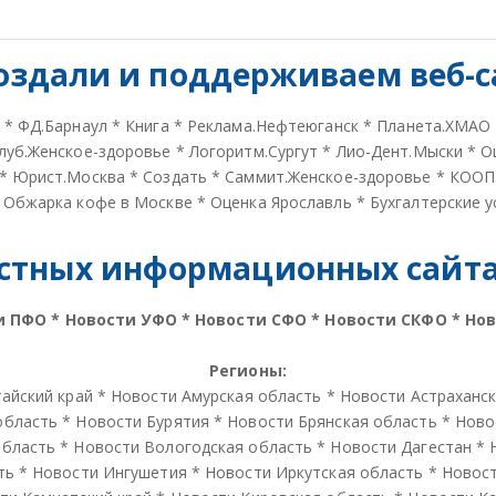
оздали и
поддерживаем веб-с
*
ФД.Барнаул
*
Книга
*
Реклама.Нефтеюганск
*
Планета.ХМАО
луб.Женское-здоровье
*
Логоритм.Сургут
*
Лио-Дент.Мыски
*
О
*
Юрист.Москва
*
Создать
*
Саммит.Женское-здоровье
*
КООП
*
Обжарка кофе в Москве
*
Оценка Ярославль
*
Бухгалтерские у
стных информационных сайтах
и ПФО
*
Новости УФО
*
Новости СФО
*
Новости СКФО
*
Но
Регионы:
айский край
*
Новости Амурская область
*
Новости Астраханс
область
*
Новости Бурятия
*
Новости Брянская область
*
Ново
область
*
Новости Вологодская область
*
Новости Дагестан
*
ть
*
Новости Ингушетия
*
Новости Иркутская область
*
Новос