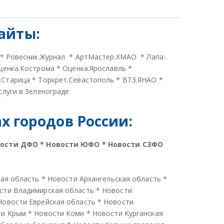
айты:
*
Ровесник.Журнал
*
АртМастер.ХМАО
*
Лапа-
ценка.Кострома
*
Оценка.Ярославль
*
.Старица
*
Торкрет.Севастополь
*
ВТЗ.ЯНАО
*
слуги в Зеленограде
 городов России:
вости ДФО
*
Новости ЮФО
*
Новости СЗФО
кая область
*
Новости Архангельская область
*
сти Владимирская область
*
Новости
Новости Еврейская область
*
Новости
ти Крым
*
Новости Коми
*
Новости Курганская