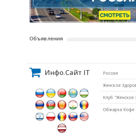
Объявления
Error: No Posts Found
Инфо.Сайт IT
Россия
Женское Здоро
Клуб "Женское
Обжарка Кофе 