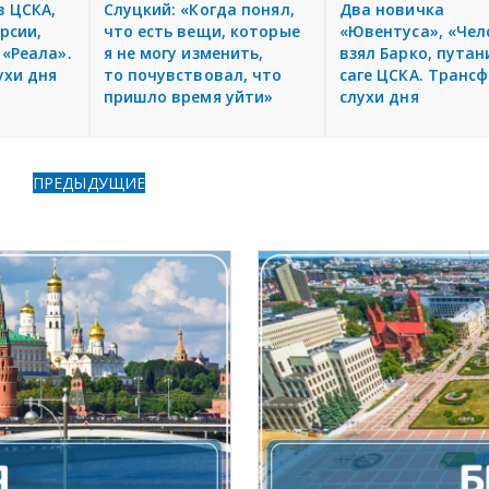
в ЦСКА,
Слуцкий: «Когда понял,
Два новичка
рсии,
что есть вещи, которые
«Ювентуса», «Чел
 «Реала».
я не могу изменить,
взял Барко, путан
ухи дня
то почувствовал, что
саге ЦСКА. Транс
пришло время уйти»
слухи дня
ПРЕДЫДУЩИЕ