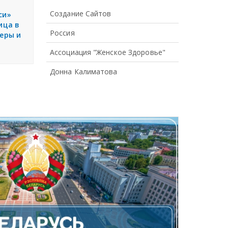
Создание Сайтов
си»
ица в
Россия
феры и
Ассоциация "Женское Здоровье"
Донна Калиматова