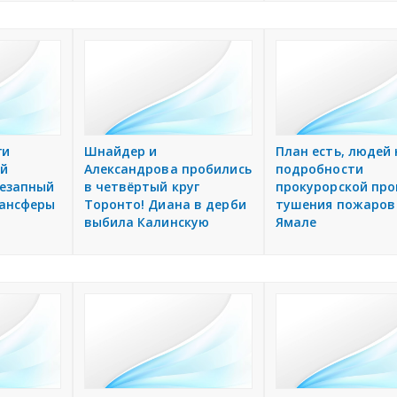
ги
Шнайдер и
План есть, людей 
ый
Александрова пробились
подробности
незапный
в четвёртый круг
прокурорской про
рансферы
Торонто! Диана в дерби
тушения пожаров
выбила Калинскую
Ямале