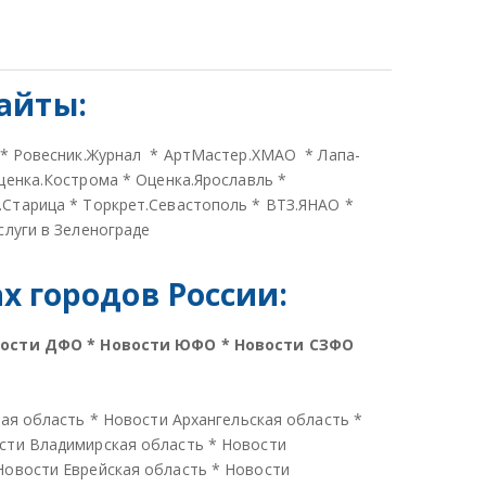
айты:
*
Ровесник.Журнал
*
АртМастер.ХМАО
*
Лапа-
ценка.Кострома
*
Оценка.Ярославль
*
.Старица
*
Торкрет.Севастополь
*
ВТЗ.ЯНАО
*
слуги в Зеленограде
 городов России:
вости ДФО
*
Новости ЮФО
*
Новости СЗФО
кая область
*
Новости Архангельская область
*
сти Владимирская область
*
Новости
Новости Еврейская область
*
Новости