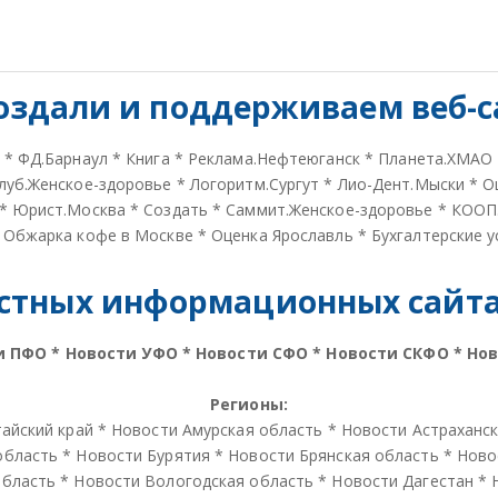
оздали и
поддерживаем веб-с
*
ФД.Барнаул
*
Книга
*
Реклама.Нефтеюганск
*
Планета.ХМАО
луб.Женское-здоровье
*
Логоритм.Сургут
*
Лио-Дент.Мыски
*
О
*
Юрист.Москва
*
Создать
*
Саммит.Женское-здоровье
*
КООП
*
Обжарка кофе в Москве
*
Оценка Ярославль
*
Бухгалтерские у
стных информационных сайтах
и ПФО
*
Новости УФО
*
Новости СФО
*
Новости СКФО
*
Но
Регионы:
айский край
*
Новости Амурская область
*
Новости Астраханс
область
*
Новости Бурятия
*
Новости Брянская область
*
Ново
область
*
Новости Вологодская область
*
Новости Дагестан
*