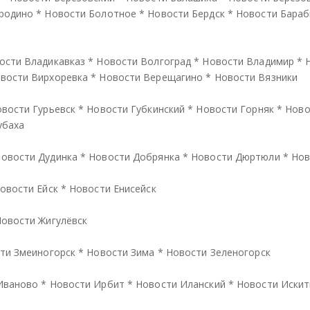
родино
*
Новости Болотное
*
Новости Бердск
*
Новости Бараб
ости Владикавказ
*
Новости Волгоград
*
Новости Владимир
*
вости Вирхоревка
*
Новости Верещагино
*
Новости Вязники
вости Гурьевск
*
Новости Губкинский
*
Новости Горняк
*
Ново
убаха
овости Дудинка
*
Новости Добрянка
*
Новости Дюртюли
*
Нов
овости Ейск
*
Новости Енисейск
овости Жигулёвск
ти Змеиногорск
*
Новости Зима
*
Новости Зеленогорск
Иваново
*
Новости Ирбит
*
Новости Иланский
*
Новости Иски