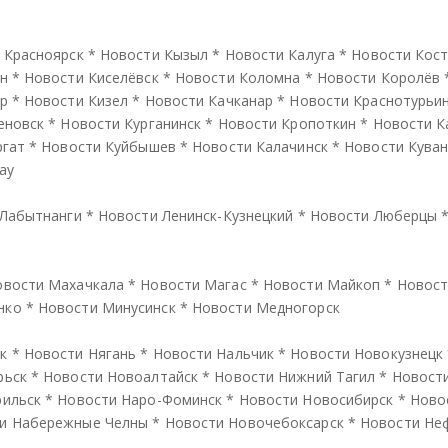
 Красноярск
*
Новости Кызыл
*
Новости Калуга
*
Новости Кос
н
*
Новости Киселёвск
*
Новости Коломна
*
Новости Королёв
р
*
Новости Кизел
*
Новости Качканар
*
Новости Краснотурьи
еновск
*
Новости Курганинск
*
Новости Кропоткин
*
Новости К
ргат
*
Новости Куйбышев
*
Новости Калачинск
*
Новости Кува
ау
 Лабытнанги
*
Новости Ленинск-Кузнецкий
*
Новости Люберцы
овости Махачкала
*
Новости Магас
*
Новости Майкоп
*
Новост
нко
*
Новости Минусинск
*
Новости Медногорск
к
*
Новости Нягань
*
Новости Нальчик
*
Новости Новокузнецк
рьск
*
Новости Новоалтайск
*
Новости Нижний Тагил
*
Новост
рильск
*
Новости Наро-Фоминск
*
Новости Новосибирск
*
Ново
и Набережные Челны
*
Новости Новочебоксарск
*
Новости Не