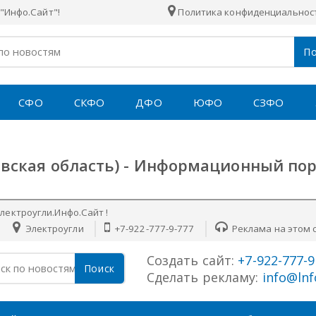
"Инфо.Сайт"!
Политика конфиденциальнос
По
СФО
СКФО
ДФО
ЮФО
СЗФО
овская область) - Информационный по