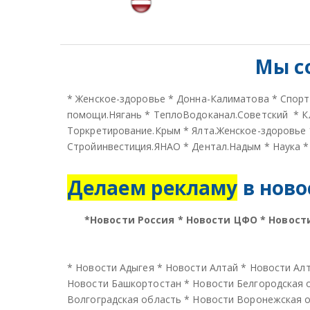
Мы с
*
Женское-здоровье
*
Донна-Калиматова
*
Спорт
помощи.Нягань
*
ТеплоВодоканал.Советский
*
К
Торкретирование.Крым
*
Ялта.Женское-здоровье
Стройинвестиция.ЯНАО
*
Дентал.Надым
*
Наука
Делаем рекламу
в ново
*
Новости Россия
*
Новости ЦФО
*
Новост
*
Новости Адыгея
*
Новости Алтай
*
Новости Алт
Новости Башкортостан
*
Новости Белгородская 
Волгоградская область
*
Новости Воронежская 