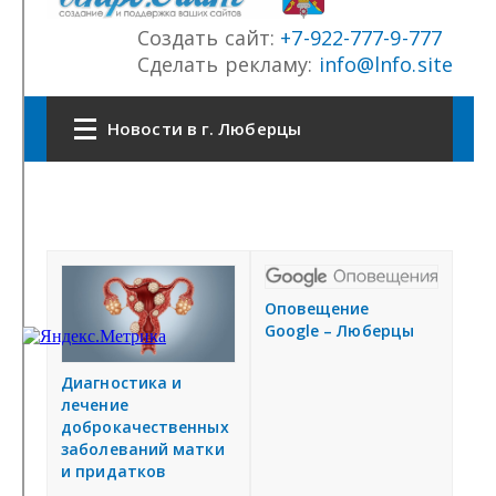
СФО
СКФО
ДФО
ЮФО
СЗФО
Заказать создание сайта
Наши сайты