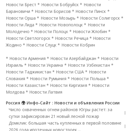
Новости Брест
*
Новости Бобруйск
*
Новости
Барановичи
*
Новости Борисов
*
Новости Пинск
*
Новости Орша
*
Новости Мозырь
*
Новости Солигорск
*
Новости Лида
*
Новости Новополоцк
*
Новости
Молодечно
*
Новости Полоцк
*
Новости Жлобин
*
Новости Светлогорск
*
Новости Речица
*
Новости
Жодино
*
Новости Слуцк
*
Новости Кобрин
*
Новости Армения
*
Новости Азербайджан
*
Новости
Израиль
*
Новости Украина
*
Новости Узбекистан
*
Новости Таджикистан
*
Новости США
*
Новости
Словакия
*
Новости Румыния
*
Новости Польша
*
Новости Казахстан
*
Новости Киргизия
*
Новости
Молдова
*
Новости Латвия
Россия 🌍 Инфо-Сайт : Новости и объявления России
Число охваченных огнем районов Югры растет: за
сутки зафиксирован 21 новый лесной пожар
Домклик: большая часть купленных в первой половине
2026 года ипотечных новостроек ...