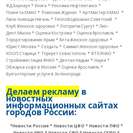
ФД.Барнаул
*
Книга
*
Реклама.Нефтеюганск
*
Планета.ХМАО
*
Ровесник.Журнал
*
АртМастер.ХМАО
*
Лапа-помощи.Нягань
*
ТеплоВодоканал.Советский
*
Клуб.Женское-здоровье
*
Логоритм.Сургут
*
Лио-
Дент.Мыски
*
Оценка.Кострома
*
Оценка.Ярославль
*
Торкретирование.Крым
*
Ялта.Женское-здоровье
*
Юрист.Москва
*
Создать
*
Саммит.Женское-здоровье
*
КООП.Старица
*
Торкрет.Севастополь
*
ВТЗ.ЯНАО
*
Стройинвестиция.ЯНАО
*
Дентал.Надым
*
Наука
*
Обжарка кофе в Москве
*
Оценка Ярославль
*
Бухгалтерские услуги в Зеленограде
Делаем рекламу
в
новостных
информационных сайтах
городов России:
*
Новости Россия
*
Новости ЦФО
*
Новости ПФО
*
Новости УФО
*
Новости СФО
*
Новости СКФО
*