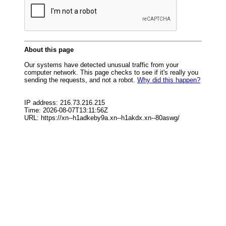
СФО
СКФО
ДФО
ЮФО
СЗФО
Заказать создание сайта
Наши сайты