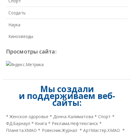
Спорт
Создать
Наука
Кинозвезды
Просмотры сайта:
Мы создали
и
поддерживаем веб-
сайты:
*
Женское-здоровье
*
Донна-Калиматова
*
Спорт
*
ФД.Барнаул
*
Книга
*
Реклама.Нефтеюганск
*
Планета.ХМАО
*
Ровесник.Журнал
*
АртМастер.ХМАО
*