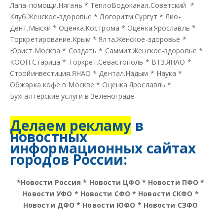
Лапа-помощи.Нягань
*
ТеплоВодоканал.Советский
*
Клуб.Женское-здоровье
*
Логоритм.Сургут
*
Лио-
Дент.Мыски
*
Оценка.Кострома
*
Оценка.Ярославль
*
Торкретирование.Крым
*
Ялта.Женское-здоровье
*
Юрист.Москва
*
Создать
*
Саммит.Женское-здоровье
*
КООП.Старица
*
Торкрет.Севастополь
*
ВТЗ.ЯНАО
*
Стройинвестиция.ЯНАО
*
Дентал.Надым
*
Наука
*
Обжарка кофе в Москве
*
Оценка Ярославль
*
Бухгалтерские услуги в Зеленограде
Делаем рекламу
в
новостных
информационных сайтах
городов России:
*
Новости Россия
*
Новости ЦФО
*
Новости ПФО
*
Новости УФО
*
Новости СФО
*
Новости СКФО
*
Новости ДФО
*
Новости ЮФО
*
Новости СЗФО