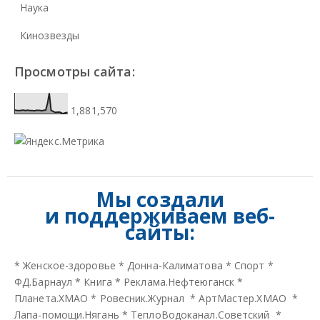
Наука
Кинозвезды
Просмотры сайта:
1,881,570
Мы создали
и
поддерживаем веб-
сайты:
*
Женское-здоровье
*
Донна-Калиматова
*
Спорт
*
ФД.Барнаул
*
Книга
*
Реклама.Нефтеюганск
*
Планета.ХМАО
*
Ровесник.Журнал
*
АртМастер.ХМАО
*
Лапа-помощи.Нягань
*
ТеплоВодоканал.Советский
*