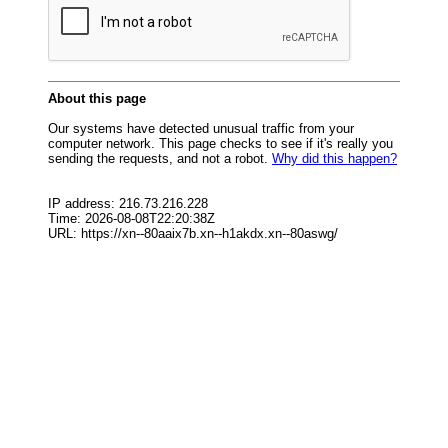
СФО
СКФО
ДФО
ЮФО
СЗФО
Заказать создание сайта
Наши сайты