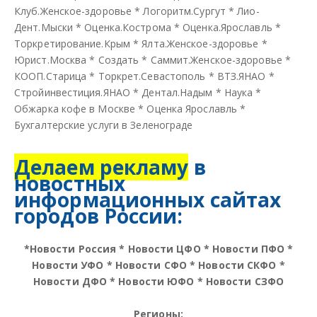
Клуб.Женское-здоровье
*
Логоритм.Сургут
*
Лио-
Дент.Мыски
*
Оценка.Кострома
*
Оценка.Ярославль
*
Торкретирование.Крым
*
Ялта.Женское-здоровье
*
Юрист.Москва
*
Создать
*
Саммит.Женское-здоровье
*
КООП.Старица
*
Торкрет.Севастополь
*
ВТЗ.ЯНАО
*
Стройинвестиция.ЯНАО
*
Дентал.Надым
*
Наука
*
Обжарка кофе в Москве
*
Оценка Ярославль
*
Бухгалтерские услуги в Зеленограде
Делаем рекламу
в
новостных
информационных сайтах
городов России:
*
Новости Россия
*
Новости ЦФО
*
Новости ПФО
*
Новости УФО
*
Новости СФО
*
Новости СКФО
*
Новости ДФО
*
Новости ЮФО
*
Новости СЗФО
Регионы: