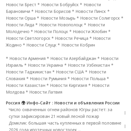
Новости Брест
*
Новости Бобруйск
*
Новости
Барановичи
*
Новости Борисов
*
Новости Пинск
*
Новости Орша
*
Новости Мозырь
*
Новости Солигорск
*
Новости Лида
*
Новости Новополоцк
*
Новости
Молодечно
*
Новости Полоцк
*
Новости Жлобин
*
Новости Светлогорск
*
Новости Речица
*
Новости
Жодино
*
Новости Слуцк
*
Новости Кобрин
*
Новости Армения
*
Новости Азербайджан
*
Новости
Израиль
*
Новости Украина
*
Новости Узбекистан
*
Новости Таджикистан
*
Новости США
*
Новости
Словакия
*
Новости Румыния
*
Новости Польша
*
Новости Казахстан
*
Новости Киргизия
*
Новости
Молдова
*
Новости Латвия
Россия 🌍 Инфо-Сайт : Новости и объявления России
Число охваченных огнем районов Югры растет: за
сутки зафиксирован 21 новый лесной пожар
Домклик: большая часть купленных в первой половине
2026 года ипотечных новостроек ...