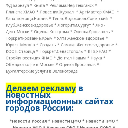
ФД.Барнаул
*
Книга
*
Реклама.Нефтеюганск
*
Планета.ХМАО
*
Ровесник.Журнал
*
АртМастер.ХМАО
*
Лапа-помощи.Нягань
*
ТеплоВодоканал.Советский
*
Клуб.Женское-здоровье
*
Логоритм.Сургут
*
Лио-
Дент.Мыски
*
Оценка.Кострома
*
Оценка.Ярославль
*
Торкретирование.Крым
*
Ялта.Женское-здоровье
*
Юрист.Москва
*
Создать
*
Саммит.Женское-здоровье
*
КООП.Старица
*
Торкрет.Севастополь
*
ВТЗ.ЯНАО
*
Стройинвестиция.ЯНАО
*
Дентал.Надым
*
Наука
*
Обжарка кофе в Москве
*
Оценка Ярославль
*
Бухгалтерские услуги в Зеленограде
Делаем рекламу
в
новостных
информационных сайтах
городов России:
*
Новости Россия
*
Новости ЦФО
*
Новости ПФО
*
Новости УФО
*
Новости СФО
*
Новости СКФО
*