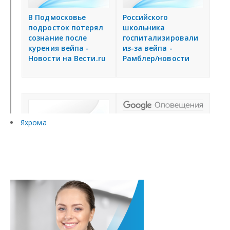
Яхрома