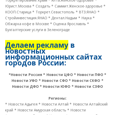
Торкретирование.Крым
*
Ялта.Женское-здоровье
*
Юрист.Москва
*
Создать
*
Саммит.Женское-здоровье
*
КООП.Старица
*
Торкрет.Севастополь
*
ВТЗ.ЯНАО
*
Стройинвестиция.ЯНАО
*
Дентал.Надым
*
Наука
*
Обжарка кофе в Москве
*
Оценка Ярославль
*
Бухгалтерские услуги в Зеленограде
Делаем рекламу
в
новостных
информационных сайтах
городов России:
*
Новости Россия
*
Новости ЦФО
*
Новости ПФО
*
Новости УФО
*
Новости СФО
*
Новости СКФО
*
Новости ДФО
*
Новости ЮФО
*
Новости СЗФО
Регионы:
*
Новости Адыгея
*
Новости Алтай
*
Новости Алтайский
край
*
Новости Амурская область
*
Новости