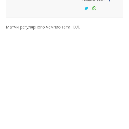
Под
ели
Под
Под
тьс
ели
ели
Матчи регулярного чемпионата НХЛ.
я
тьс
тьс
я
я