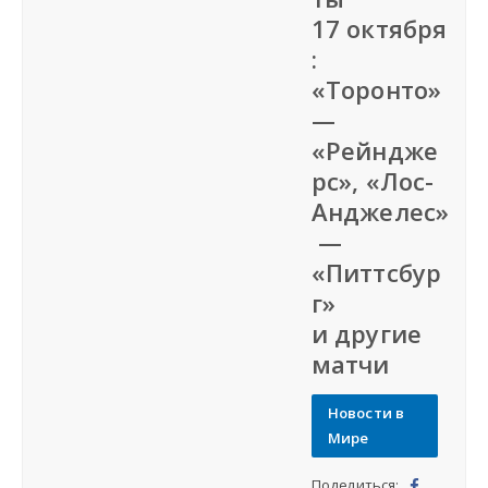
17 октября
Наша сеть
:
«Торонто»
Наши проекты
—
«Рейндже
Дать объявление
рс», «Лос-
Анджелес»
Создать веб-сайт
—
«Питтсбур
г»
и другие
матчи
Новости в
Мире
Поделиться: