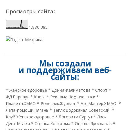
Просмотры сайта:
1,880,385
Мы создали
и
поддерживаем веб-
сайты:
*
Женское-здоровье
*
Донна-Калиматова
*
Спорт
*
ФД.Барнаул
*
Книга
*
Реклама.Нефтеюганск
*
Планета.ХМАО
*
Ровесник.Журнал
*
АртМастер.ХМАО
*
Лапа-помощи.Нягань
*
ТеплоВодоканал.Советский
*
Клуб.Женское-здоровье
*
Логоритм.Сургут
*
Лио-
Дент.Мыски
*
Оценка.Кострома
*
Оценка.Ярославль
*