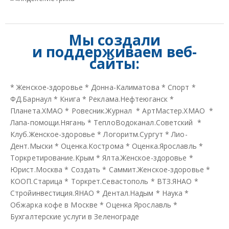
Мы создали
и
поддерживаем веб-
сайты:
*
Женское-здоровье
*
Донна-Калиматова
*
Спорт
*
ФД.Барнаул
*
Книга
*
Реклама.Нефтеюганск
*
Планета.ХМАО
*
Ровесник.Журнал
*
АртМастер.ХМАО
*
Лапа-помощи.Нягань
*
ТеплоВодоканал.Советский
*
Клуб.Женское-здоровье
*
Логоритм.Сургут
*
Лио-
Дент.Мыски
*
Оценка.Кострома
*
Оценка.Ярославль
*
Торкретирование.Крым
*
Ялта.Женское-здоровье
*
Юрист.Москва
*
Создать
*
Саммит.Женское-здоровье
*
КООП.Старица
*
Торкрет.Севастополь
*
ВТЗ.ЯНАО
*
Стройинвестиция.ЯНАО
*
Дентал.Надым
*
Наука
*
Обжарка кофе в Москве
*
Оценка Ярославль
*
Бухгалтерские услуги в Зеленограде