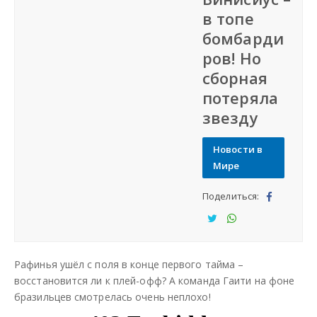
в топе
СФО
бомбарди
ров! Но
СКФО
сборная
потеряла
ДФО
звезду
ЮФО
Новости в
Мире
СЗФО
Поделиться:
Под
Заказать создание сайта
ели
Под
Под
тьс
ели
ели
Наши сайты
Рафинья ушёл с поля в конце первого тайма –
я
тьс
тьс
восстановится ли к плей-офф? А команда Гаити на фоне
я
я
бразильцев смотрелась очень неплохо!