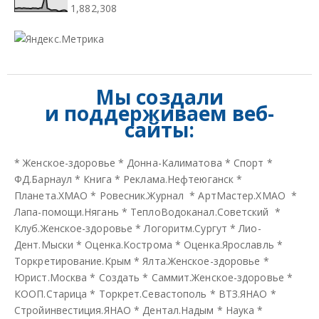
1,882,308
Мы создали
и
поддерживаем веб-
сайты:
*
Женское-здоровье
*
Донна-Калиматова
*
Спорт
*
ФД.Барнаул
*
Книга
*
Реклама.Нефтеюганск
*
Планета.ХМАО
*
Ровесник.Журнал
*
АртМастер.ХМАО
*
Лапа-помощи.Нягань
*
ТеплоВодоканал.Советский
*
Клуб.Женское-здоровье
*
Логоритм.Сургут
*
Лио-
Дент.Мыски
*
Оценка.Кострома
*
Оценка.Ярославль
*
Торкретирование.Крым
*
Ялта.Женское-здоровье
*
Юрист.Москва
*
Создать
*
Саммит.Женское-здоровье
*
КООП.Старица
*
Торкрет.Севастополь
*
ВТЗ.ЯНАО
*
Стройинвестиция.ЯНАО
*
Дентал.Надым
*
Наука
*