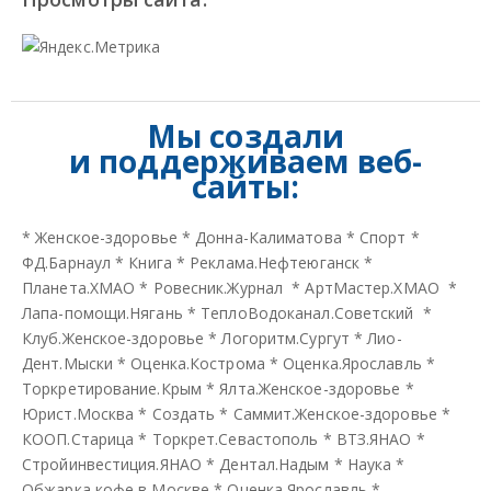
Мы создали
и
поддерживаем веб-
сайты:
*
Женское-здоровье
*
Донна-Калиматова
*
Спорт
*
ФД.Барнаул
*
Книга
*
Реклама.Нефтеюганск
*
Планета.ХМАО
*
Ровесник.Журнал
*
АртМастер.ХМАО
*
Лапа-помощи.Нягань
*
ТеплоВодоканал.Советский
*
Клуб.Женское-здоровье
*
Логоритм.Сургут
*
Лио-
Дент.Мыски
*
Оценка.Кострома
*
Оценка.Ярославль
*
Торкретирование.Крым
*
Ялта.Женское-здоровье
*
Юрист.Москва
*
Создать
*
Саммит.Женское-здоровье
*
КООП.Старица
*
Торкрет.Севастополь
*
ВТЗ.ЯНАО
*
Стройинвестиция.ЯНАО
*
Дентал.Надым
*
Наука
*
Обжарка кофе в Москве
*
Оценка Ярославль
*