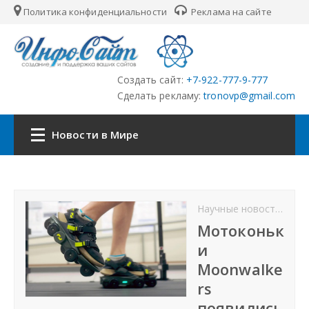
Политика конфиденциальности
Реклама на сайте
Создать сайт:
+7-922-777-9-777
Сделать рекламу:
tronovp@gmail.com
Новости в Мире
Наша сеть:
Научные новости
Нов
ЦФО
Мотоконьк
и
ПФО
Moonwalke
rs
УФО
появились