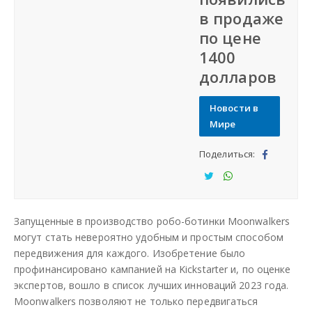
в продаже
СФО
по цене
1400
СКФО
долларов
ДФО
Новости в
Мире
ЮФО
Поделиться:
Под
СЗФО
ели
Под
Под
тьс
ели
ели
Заказать создание сайта
Запущенные в производство робо-ботинки Moonwalkers
я
тьс
тьс
могут стать невероятно удобным и простым способом
я
я
передвижения для каждого. Изобретение было
Наши сайты
профинансировано кампанией на Kickstarter и, по оценке
экспертов, вошло в список лучших инноваций 2023 года.
Moonwalkers позволяют не только передвигаться