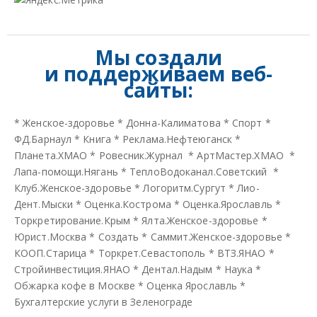
Мы создали
и
поддерживаем веб-
сайты:
*
Женское-здоровье
*
Донна-Калиматова
*
Спорт
*
ФД.Барнаул
*
Книга
*
Реклама.Нефтеюганск
*
Планета.ХМАО
*
Ровесник.Журнал
*
АртМастер.ХМАО
*
Лапа-помощи.Нягань
*
ТеплоВодоканал.Советский
*
Клуб.Женское-здоровье
*
Логоритм.Сургут
*
Лио-
Дент.Мыски
*
Оценка.Кострома
*
Оценка.Ярославль
*
Торкретирование.Крым
*
Ялта.Женское-здоровье
*
Юрист.Москва
*
Создать
*
Саммит.Женское-здоровье
*
КООП.Старица
*
Торкрет.Севастополь
*
ВТЗ.ЯНАО
*
Стройинвестиция.ЯНАО
*
Дентал.Надым
*
Наука
*
Обжарка кофе в Москве
*
Оценка Ярославль
*
Бухгалтерские услуги в Зеленограде