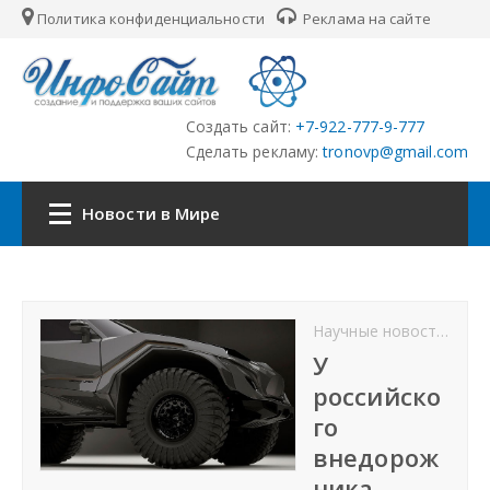
Политика конфиденциальности
Реклама на сайте
Создать сайт:
+7-922-777-9-777
Сделать рекламу:
tronovp@gmail.com
Новости в Мире
Наша сеть:
Научные новости
Нов
ЦФО
У
российско
ПФО
го
внедорож
УФО
ника