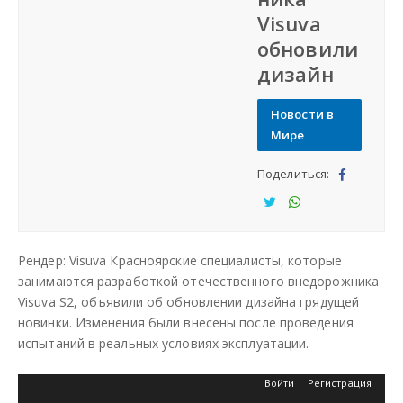
Visuva
СФО
обновили
дизайн
СКФО
Новости в
ДФО
Мире
Поделиться:
ЮФО
Под
ели
Под
Под
СЗФО
тьс
ели
ели
Рендер: Visuva Красноярские специалисты, которые
я
тьс
тьс
Заказать создание сайта
занимаются разработкой отечественного внедорожника
я
я
Visuva S2, объявили об обновлении дизайна грядущей
новинки. Изменения были внесены после проведения
Наши сайты
испытаний в реальных условиях эксплуатации.