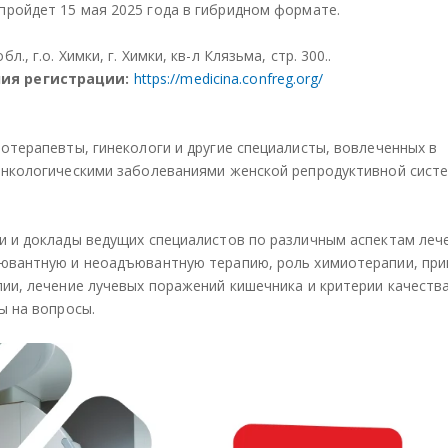
 пройдет 15 мая 2025 года в гибридном формате.
 г.о. Химки, г. Химки, кв-л Клязьма, стр. 300..
ния регистрации:
https://medicina.confreg.org/
отерапевты, гинекологи и другие специалисты, вовлеченных в
онкологическими заболеваниями женской репродуктивной сист
и и доклады ведущих специалистов по различным аспектам леч
ъювантную и неоадъювантную терапию, роль химиотерапии, пр
пии, лечение лучевых поражений кишечника и критерии качеств
ы на вопросы.