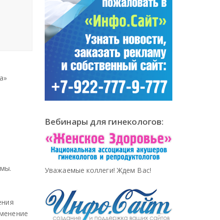
а»
Вебинары для гинекологов:
емы.
Уважаемые коллеги! Ждем Вас!
ения
именение