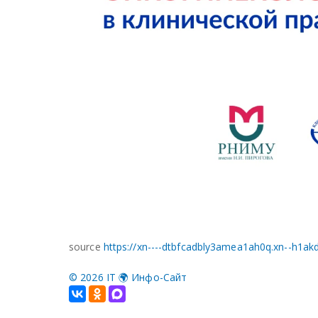
source
https://xn----dtbfcadbly3amea1ah0q.xn--h1ak
©
2026 IT 🌍 Инфо-Сайт