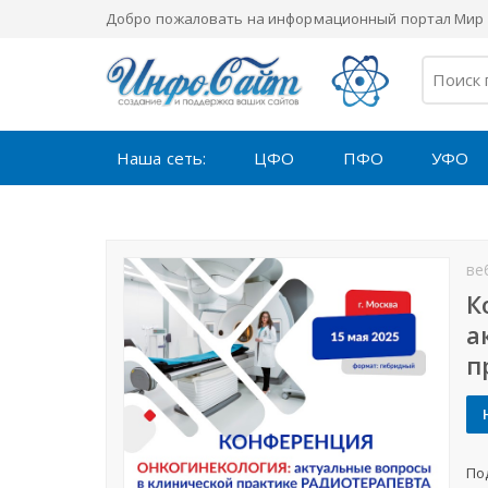
Добро пожаловать на информационный портал Мир 
Наша сеть:
ЦФО
ПФО
УФО
ве
К
а
п
По