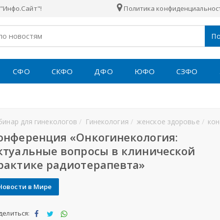
"Инфо.Сайт"!
Политика конфиденциальнос
По
СФО
СКФО
ДФО
ЮФО
СЗФО
бинар для гинекологов
Гинекология
женское здоровье
конференция
онференция «Онкогинекология:
ктуальные вопросы в клинической
рактике радиотерапевта»
Новости в Мире
делиться: