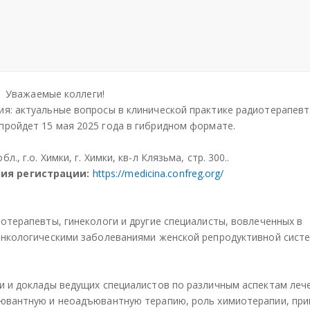
Под
Под
Под
ели
ели
ели
тьс
тьс
тьс
я
я
я
Уважаемые коллеги!
я: актуальные вопросы в клинической практике радиотерапевт
 пройдет 15 мая 2025 года в гибридном формате.
 г.о. Химки, г. Химки, кв-л Клязьма, стр. 300..
ния регистрации:
https://medicina.confreg.org/
отерапевты, гинекологи и другие специалисты, вовлеченных в
онкологическими заболеваниями женской репродуктивной сист
и и доклады ведущих специалистов по различным аспектам леч
ъювантную и неоадъювантную терапию, роль химиотерапии, пр