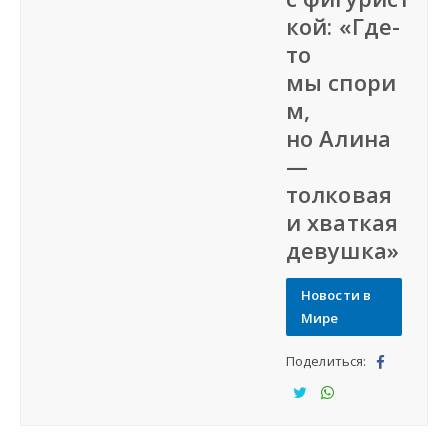
кой: «Где-
Наша сеть
то
мы спори
Наши проекты
м,
но Алина
Дать объявление
—
толковая
Создать веб-сайт
и хваткая
девушка»
Новости в
Мире
Поделиться:
Под
ели
Под
Под
тьс
ели
ели