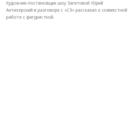
Художник-постановщик шоу Загитовой Юрий
я
тьс
тьс
Антизерский в разговоре с «СЭ» рассказал о совместной
я
я
работе с фигуристкой.