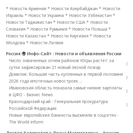
*
Новости Армения
*
Новости Азербайджан
*
Новости
Израиль
*
Новости Украина
*
Новости Узбекистан
*
Новости Таджикистан
*
Новости США
*
Новости
Словакия
*
Новости Румыния
*
Новости Польша
*
Новости Казахстан
*
Новости Киргизия
*
Новости
Молдова
*
Новости Латвия
Россия 🌍 Инфо-Сайт : Новости и объявления России
Число охваченных огнем районов Югры растет: за
сутки зафиксирован 21 новый лесной пожар
Домклик: большая часть купленных в первой половине
2026 года ипотечных новостроек ...
Ивановская область показала самые низкие зарплаты
в ЦФО - Бизнес News
Краснодарский край - Генеральная прокуратура
Российской Федерации
Новые европейские банкноты высмеяли в соцсетях -
The World Inform
Доктор Калиматова Донна Магомедовна - Акушер-