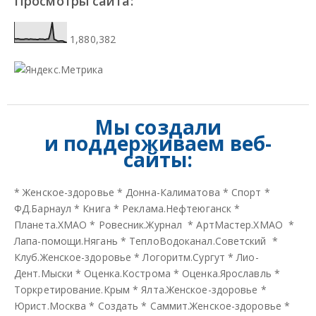
Просмотры сайта:
1,880,382
Мы создали
и
поддерживаем веб-
сайты:
*
Женское-здоровье
*
Донна-Калиматова
*
Спорт
*
ФД.Барнаул
*
Книга
*
Реклама.Нефтеюганск
*
Планета.ХМАО
*
Ровесник.Журнал
*
АртМастер.ХМАО
*
Лапа-помощи.Нягань
*
ТеплоВодоканал.Советский
*
Клуб.Женское-здоровье
*
Логоритм.Сургут
*
Лио-
Дент.Мыски
*
Оценка.Кострома
*
Оценка.Ярославль
*
Торкретирование.Крым
*
Ялта.Женское-здоровье
*
Юрист.Москва
*
Создать
*
Саммит.Женское-здоровье
*