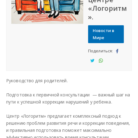
«Логоритм
СФО
».
СКФО
Новости в
Мире
ДФО
Поделиться:
Под
ЮФО
ели
Под
Под
тьс
ели
ели
СЗФО
Руководство для родителей.
я
тьс
тьс
я
я
Подготовка к первичной консультации — важный шаг на
Заказать создание сайта
пути к успешной коррекции нарушений у ребенка.
Наши сайты
Центр «Логоритм» предлагает комплексный подход к
решению проблем развития речи и коррекции поведения,
и правильная подготовка поможет максимально
эффективно использовать время консультации.