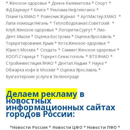
*
Женское-здоровье
*
Донна-Калиматова
*
Спорт
*
ФД.Барнаул
*
Книга
*
Реклама.Нефтеюганск
*
Планета.ХМАО
*
Ровесник.Журнал
*
АртМастер.ХМАО
*
Лапа-помощи.Нягань
*
ТеплоВодоканал.Советский
*
Клуб.Женское-здоровье
*
Логоритм.Сургут
*
Лио-
Дент.Мыски
*
Оценка.Кострома
*
Оценка.Ярославль
*
Торкретирование.Крым
*
Ялта.Женское-здоровье
*
Юрист.Москва
*
Создать
*
Саммит.Женское-здоровье
*
КООП.Старица
*
Торкрет.Севастополь
*
ВТЗ.ЯНАО
*
Стройинвестиция.ЯНАО
*
Дентал.Надым
*
Наука
*
Обжарка кофе в Москве
*
Оценка Ярославль
*
Бухгалтерские услуги в Зеленограде
Делаем рекламу
в
новостных
информационных сайтах
городов России:
*
Новости Россия
*
Новости ЦФО
*
Новости ПФО
*