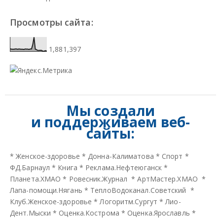
Просмотры сайта:
1,881,397
Мы создали
и
поддерживаем веб-
сайты:
*
Женское-здоровье
*
Донна-Калиматова
*
Спорт
*
ФД.Барнаул
*
Книга
*
Реклама.Нефтеюганск
*
Планета.ХМАО
*
Ровесник.Журнал
*
АртМастер.ХМАО
*
Лапа-помощи.Нягань
*
ТеплоВодоканал.Советский
*
Клуб.Женское-здоровье
*
Логоритм.Сургут
*
Лио-
Дент.Мыски
*
Оценка.Кострома
*
Оценка.Ярославль
*