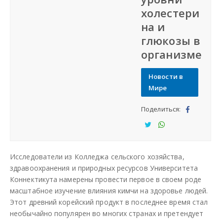
холестери
СФО
на и
глюкозы в
СКФО
организме
ДФО
Новости в
Мире
ЮФО
Поделиться:
Под
СЗФО
ели
Под
Под
тьс
ели
ели
Заказать создание сайта
Исследователи из Колледжа сельского хозяйства,
я
тьс
тьс
здравоохранения и природных ресурсов Университета
я
я
Коннектикута намерены провести первое в своем роде
Наши сайты
масштабное изучение влияния кимчи на здоровье людей.
Этот древний корейский продукт в последнее время стал
необычайно популярен во многих странах и претендует