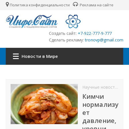
Политика конфиденциальности
Реклама на сайте
Создать сайт:
+7-922-777-9-777
Сделать рекламу:
tronovp@gmail.com
Новости в Мире
Наша сеть:
Научные новости
От
ЦФО
Кимчи
нормализу
ПФО
ет
давление,
УФО
уровни