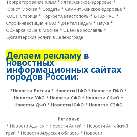
Торкретирование.Крым
*
Ялта.Женское-здоровье
*
Юрист.Москва
*
Создать
*
Саммит.Женское-здоровье
*
КООП.Старица
*
Торкрет.Севастополь
*
ВТЗ.ЯНАО
*
Стройинвестиция.ЯНАО
*
Дентал.Надым
*
Наука
*
Обжарка кофе в Москве
*
Оценка Ярославль
*
Бухгалтерские услуги в Зеленограде
Делаем рекламу
в
новостных
информационных сайтах
городов России:
*
Новости Россия
*
Новости ЦФО
*
Новости ПФО
*
Новости УФО
*
Новости СФО
*
Новости СКФО
*
Новости ДФО
*
Новости ЮФО
*
Новости СЗФО
Регионы:
*
Новости Адыгея
*
Новости Алтай
*
Новости Алтайский
край
*
Новости Амурская область
*
Новости