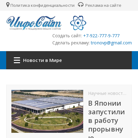
Политика конфиденциальности
Реклама на сайте
Создать сайт:
+7-922-777-9-777
Сделать рекламу:
tronovp@gmail.com
Новости в Мире
Наша сеть:
Научные новости
От
ЦФО
В Японии
запустили
ПФО
в работу
прорывну
УФО
ю