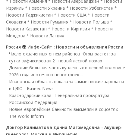
*
Новости Армения
*
Новости Азербайджан
*
Новости
Израиль
*
Новости Украина
*
Новости Узбекистан
*
Новости Таджикистан
*
Новости США
*
Новости
Словакия
*
Новости Румыния
*
Новости Польша
*
Новости Казахстан
*
Новости Киргизия
*
Новости
Молдова
*
Новости Латвия
Россия 🌍 Инфо-Сайт : Новости и объявления России
Число охваченных огнем районов Югры растет: за
сутки зафиксирован 21 новый лесной пожар
Домклик: большая часть купленных в первой половине
2026 года ипотечных новостроек ...
Ивановская область показала самые низкие зарплаты
в ЦФО - Бизнес News
Краснодарский край - Генеральная прокуратура
Российской Федерации
Новые европейские банкноты высмеяли в соцсетях -
The World Inform
Доктор Калиматова Донна Магомедовна - Акушер-
гинеколог, Москва и Ингушетия