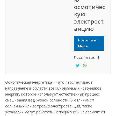
осмотичес
СФО
кую
электрост
СКФО
анцию
ДФО
Новости в
Мире
ЮФО
Поделиться:
Под
СЗФО
ели
Под
Под
тьс
ели
ели
Заказать создание сайта
Осмотическая энергетика — это перспективное
я
тьс
тьс
направление в области возобновляемых источников
я
я
энергии, которое использует естественный процесс
Наши сайты
смешивания вод разной солености. В отличие от
солнечных или ветровых электростанций, такие
установки могут работать непрерывно и не зависят от