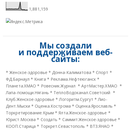
1,881,159
Мы создали
и
поддерживаем веб-
сайты:
*
Женское-здоровье
*
Донна-Калиматова
*
Спорт
*
ФД.Барнаул
*
Книга
*
Реклама.Нефтеюганск
*
Планета.ХМАО
*
Ровесник.Журнал
*
АртМастер.ХМАО
*
Лапа-помощи.Нягань
*
ТеплоВодоканал.Советский
*
Клуб.Женское-здоровье
*
Логоритм.Сургут
*
Лио-
Дент.Мыски
*
Оценка.Кострома
*
Оценка.Ярославль
*
Торкретирование.Крым
*
Ялта.Женское-здоровье
*
Юрист.Москва
*
Создать
*
Саммит.Женское-здоровье
*
КООП.Старица
*
Торкрет.Севастополь
*
ВТЗ.ЯНАО
*