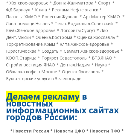
*
Женское-здоровье
*
Донна-Калиматова
*
Спорт
*
ФД.Барнаул
*
Книга
*
Реклама.Нефтеюганск
*
Планета.ХМАО
*
Ровесник.Журнал
*
АртМастер.ХМАО
*
Лапа-помощи.Нягань
*
ТеплоВодоканал.Советский
*
Клуб.Женское-здоровье
*
Логоритм.Сургут
*
Лио-
Дент.Мыски
*
Оценка.Кострома
*
Оценка.Ярославль
*
Торкретирование.Крым
*
Ялта.Женское-здоровье
*
Юрист.Москва
*
Создать
*
Саммит.Женское-здоровье
*
КООП.Старица
*
Торкрет.Севастополь
*
ВТЗ.ЯНАО
*
Стройинвестиция.ЯНАО
*
Дентал.Надым
*
Наука
*
Обжарка кофе в Москве
*
Оценка Ярославль
*
Бухгалтерские услуги в Зеленограде
Делаем рекламу
в
новостных
информационных сайтах
городов России:
*
Новости Россия
*
Новости ЦФО
*
Новости ПФО
*