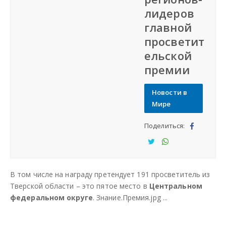
лидеров
СФО
главной
просветит
СКФО
ельской
премии
ДФО
Новости в
ЮФО
Мире
Поделиться:
СЗФО
Под
ели
Под
Под
Заказать создание сайта
тьс
ели
ели
В том числе на награду претендует 191 просветитель из
я
тьс
тьс
Наши сайты
Тверской области – это пятое место в
Центральном
я
я
федеральном округе
. Знание.Премия.jpg ...