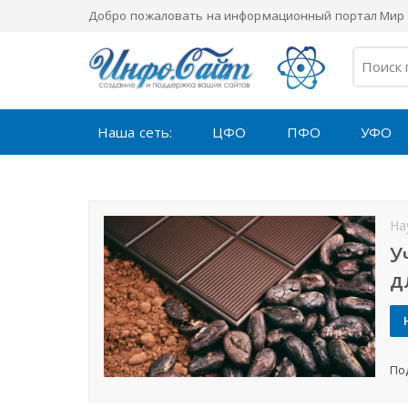
Добро пожаловать на информационный портал Мир 
Наша сеть:
ЦФО
ПФО
УФО
На
У
д
По