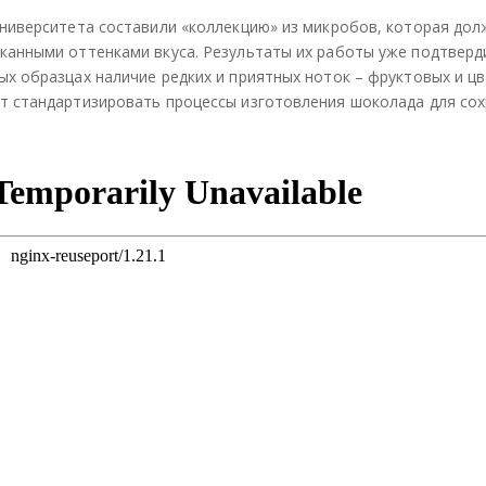
ели
ели
ели
университета составили «коллекцию» из микробов, которая дол
тьс
тьс
тьс
канными оттенками вкуса. Результаты их работы уже подтверд
я
я
я
х образцах наличие редких и приятных ноток – фруктовых и ц
т стандартизировать процессы изготовления шоколада для со