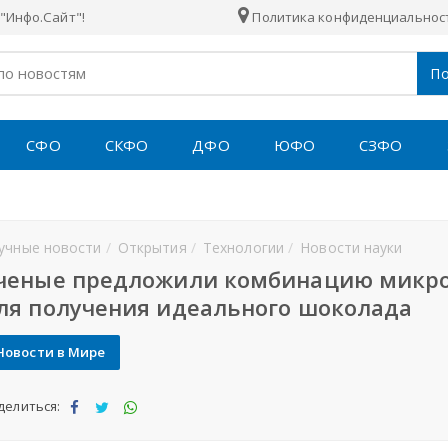
"Инфо.Сайт"!
Политика конфиденциальнос
По
СФО
СКФО
ДФО
ЮФО
СЗФО
учные новости
Открытия
Технологии
Новости науки
ченые предложили комбинацию микр
ля получения идеального шоколада
Новости в Мире
делиться:
Под
Под
Под