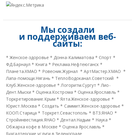
Мы создали
и
поддерживаем веб-
сайты:
*
Женское-здоровье
*
Донна-Калиматова
*
Спорт
*
ФД.Барнаул
*
Книга
*
Реклама.Нефтеюганск
*
Планета.ХМАО
*
Ровесник.Журнал
*
АртМастер.ХМАО
*
Лапа-помощи.Нягань
*
ТеплоВодоканал.Советский
*
Клуб.Женское-здоровье
*
Логоритм.Сургут
*
Лио-
Дент.Мыски
*
Оценка.Кострома
*
Оценка.Ярославль
*
Торкретирование.Крым
*
Ялта.Женское-здоровье
*
Юрист.Москва
*
Создать
*
Саммит.Женское-здоровье
*
КООП.Старица
*
Торкрет.Севастополь
*
ВТЗ.ЯНАО
*
Стройинвестиция.ЯНАО
*
Дентал.Надым
*
Наука
*
Обжарка кофе в Москве
*
Оценка Ярославль
*
Бухгалтерские услуги в Зеленограде