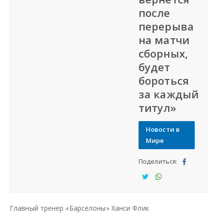
после
СФО
перерыва
на матчи
СКФО
сборных,
будет
ДФО
бороться
за каждый
ЮФО
титул»
СЗФО
Новости в
Мире
Заказать создание сайта
Поделиться:
Под
Наши сайты
ели
Под
Под
тьс
ели
ели
Главный тренер «Барселоны» Ханси Флик
я
тьс
тьс