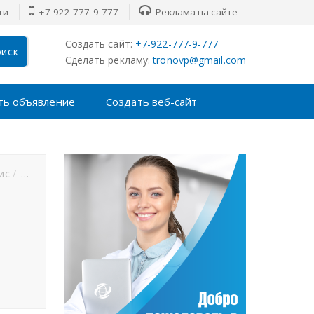
ти
+7-922-777-9-777
Реклама на сайте
Создать сайт:
+7-922-777-9-777
иск
Сделать рекламу:
tronovp@gmail.com
ть объявление
Создать веб-сайт
ис
Футбол
Хоккей
F1
MMA
Новости спорта