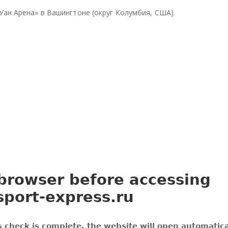
ели
ели
ели
Уан Арена» в Вашингтоне (округ Колумбия, США).
тьс
тьс
тьс
я
я
я