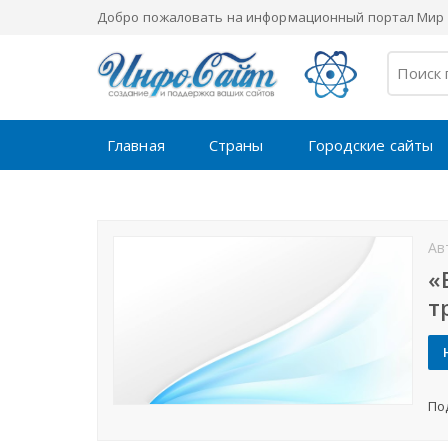
Добро пожаловать на информационный портал Мир 
Главная
Страны
Городские сайты
Ав
«
т
По