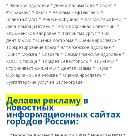
*
Женское-здоровье
*
Донна-Калиматова
*
Спорт
*
ФД.Барнаул
*
Книга
*
Реклама.Нефтеюганск
*
Планета.ХМАО
*
Ровесник.Журнал
*
АртМастер.ХМАО
*
Лапа-помощи.Нягань
*
ТеплоВодоканал.Советский
*
Клуб.Женское-здоровье
*
Логоритм.Сургут
*
Лио-
Дент.Мыски
*
Оценка.Кострома
*
Оценка.Ярославль
*
Торкретирование.Крым
*
Ялта.Женское-здоровье
*
Юрист.Москва
*
Создать
*
Саммит.Женское-здоровье
*
КООП.Старица
*
Торкрет.Севастополь
*
ВТЗ.ЯНАО
*
Стройинвестиция.ЯНАО
*
Дентал.Надым
*
Наука
*
Обжарка кофе в Москве
*
Оценка Ярославль
*
Бухгалтерские услуги в Зеленограде
Делаем рекламу
в
новостных
информационных сайтах
городов России:
*
Новости Россия
*
Новости ЦФО
*
Новости ПФО
*