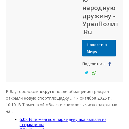
народную
Наша сеть
дружину -
УралПолит
Наши проекты
.Ru
Дать объявление
Новости в
Мире
Создать веб-сайт
Поделиться:
Под
ели
Под
Под
тьс
ели
ели
В Ялуторовском
округе
после обращения граждан
я
тьс
тьс
открыли новую спортплощадку ... 17 октября 2025 г.,
я
я
10:10. В Тюменской области снизилось число закрытых
на ...