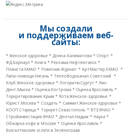
Мы создали
и
поддерживаем веб-
сайты:
*
Женское-здоровье
*
Донна-Калиматова
*
Спорт
*
ФД.Барнаул
*
Книга
*
Реклама.Нефтеюганск
*
Планета.ХМАО
*
Ровесник.Журнал
*
АртМастер.ХМАО
*
Лапа-помощи.Нягань
*
ТеплоВодоканал.Советский
*
Клуб.Женское-здоровье
*
Логоритм.Сургут
*
Лио-
Дент.Мыски
*
Оценка.Кострома
*
Оценка.Ярославль
*
Торкретирование.Крым
*
Ялта.Женское-здоровье
*
Юрист.Москва
*
Создать
*
Саммит.Женское-здоровье
*
КООП.Старица
*
Торкрет.Севастополь
*
ВТЗ.ЯНАО
*
Стройинвестиция.ЯНАО
*
Дентал.Надым
*
Наука
*
Обжарка кофе в Москве
*
Оценка Ярославль
*
Бухгалтерские услуги в Зеленограде