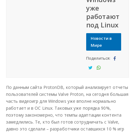
уже
СФО
работают
под Linux
СКФО
Новости в
ДФО
Мире
Поделиться:
ЮФО
Под
ели
Под
Под
СЗФО
тьс
ели
ели
По данным сайта ProtonDB, который анализирует отчеты
я
тьс
тьс
Заказать создание сайта
пользователей системы Valve Proton, на сегодня большая
я
я
часть видеоигр для Windows уже вполне нормально
работает и в ОС Linux. Таковых уже порядка 90%,
Наши сайты
поэтому закономерно, что темпы адаптации контента
замедлились. Те, кто был готов сотрудничать с Valve,
давно это сделали – разработчики оставшихся 10 % игр