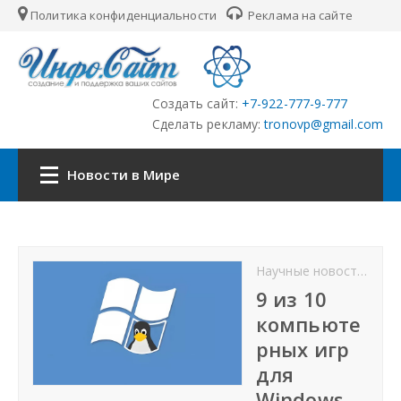
Политика конфиденциальности
Реклама на сайте
Создать сайт:
+7-922-777-9-777
Сделать рекламу:
tronovp@gmail.com
Новости в Мире
Наша сеть:
Научные новости
От
ЦФО
9 из 10
компьюте
ПФО
рных игр
для
УФО
Windows