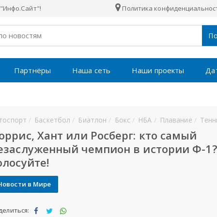
"Инфо.Сайт"!
Политика конфиденциальнос
По
Партнёры
Наша сеть
Наши проекты
Да
тоспорт
Баскетбол
Биатлон
Бокс
НБА
Плавание
Тенн
оррис, Хант или Росберг: кто самый
езаслуженный чемпион в истории Ф-1
олосуйте!
Новости в Мире
делиться: