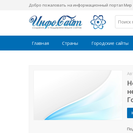
Добро пожаловать на информационный портал Мир 
Главная
Страны
Городские сайты
Ав
Н
н
Г
По