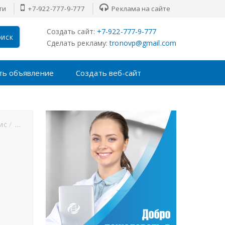
ти
+7-922-777-9-777
Реклама на сайте
Создать сайт:
+7-922-777-9-777
иск
Сделать рекламу:
tronovp@gmail.com
ть объявление
Создать веб-сайт
ис
Футбол
Хоккей
F1
MMA
Новости спорта
?