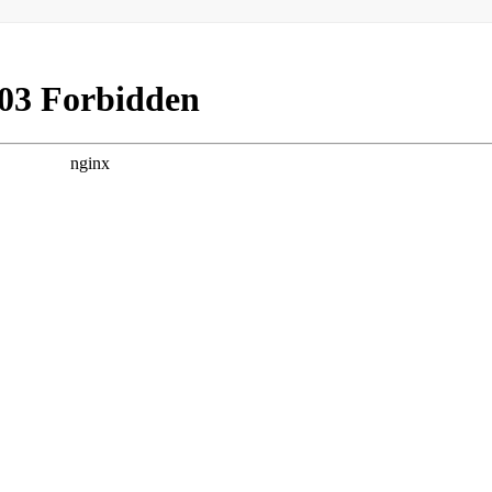
Под
Под
Под
ели
ели
ели
тьс
тьс
тьс
я
я
я