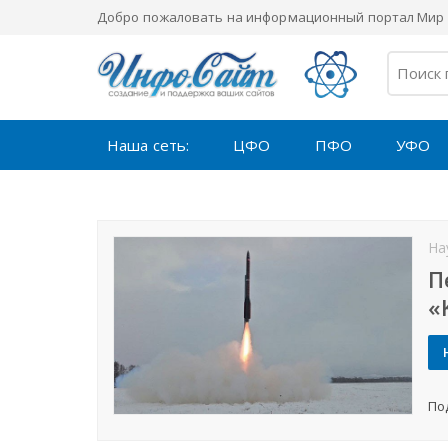
Добро пожаловать на информационный портал Мир 
Наша сеть:
ЦФО
ПФО
УФО
На
П
«
По