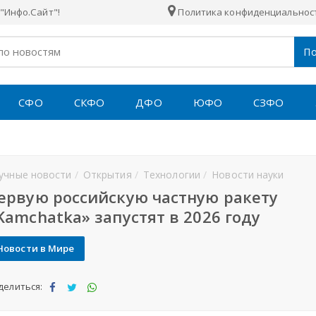
"Инфо.Сайт"!
Политика конфиденциальнос
По
СФО
СКФО
ДФО
ЮФО
СЗФО
учные новости
Открытия
Технологии
Новости науки
ервую российскую частную ракету
Kamchatka» запустят в 2026 году
Новости в Мире
делиться:
Под
Под
Под