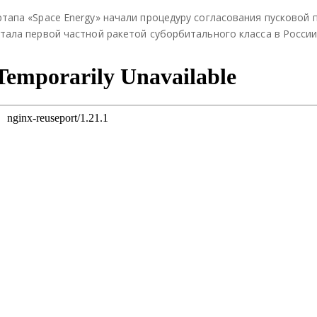
ели
ели
ели
ртапа «Space Energy» начали процедуру согласования пусковой
тьс
тьс
тьс
стала первой частной ракетой суборбитального класса в России
я
я
я