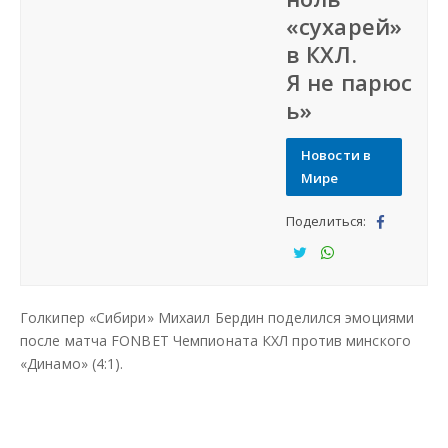
«сухарей»
Наша сеть
в КХЛ.
Я не парюс
Наши проекты
ь»
Дать объявление
Новости в
Мире
Создать веб-сайт
Поделиться:
Под
ели
Под
Под
тьс
ели
ели
Голкипер «Сибири» Михаил Бердин поделился эмоциями
я
тьс
тьс
после матча FONBET Чемпионата КХЛ против минского
я
я
«Динамо» (4:1).