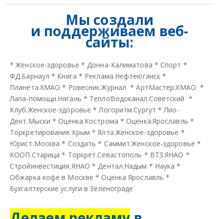
Мы создали
и
поддерживаем веб-
сайты:
*
Женское-здоровье
*
Донна-Калиматова
*
Спорт
*
ФД.Барнаул
*
Книга
*
Реклама.Нефтеюганск
*
Планета.ХМАО
*
Ровесник.Журнал
*
АртМастер.ХМАО
*
Лапа-помощи.Нягань
*
ТеплоВодоканал.Советский
*
Клуб.Женское-здоровье
*
Логоритм.Сургут
*
Лио-
Дент.Мыски
*
Оценка.Кострома
*
Оценка.Ярославль
*
Торкретирование.Крым
*
Ялта.Женское-здоровье
*
Юрист.Москва
*
Создать
*
Саммит.Женское-здоровье
*
КООП.Старица
*
Торкрет.Севастополь
*
ВТЗ.ЯНАО
*
Стройинвестиция.ЯНАО
*
Дентал.Надым
*
Наука
*
Обжарка кофе в Москве
*
Оценка Ярославль
*
Бухгалтерские услуги в Зеленограде
Делаем рекламу
в