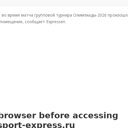
Под
Под
Под
ели
ели
ели
ю во время матча групповой турнира Олимпиады-2026 произошл
тьс
тьс
тьс
 помещения, сообщает Expressen.
я
я
я