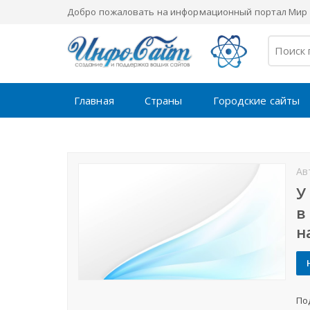
Добро пожаловать на информационный портал Мир 
Главная
Страны
Городские сайты
Ав
У
в
н
По