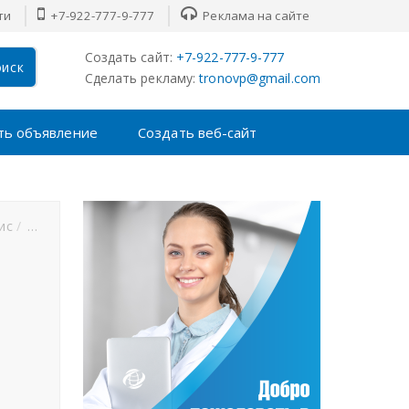
ти
+7-922-777-9-777
Реклама на сайте
Создать сайт:
+7-922-777-9-777
иск
Сделать рекламу:
tronovp@gmail.com
ть объявление
Создать веб-сайт
ис
Футбол
Хоккей
F1
MMA
Новости спорта