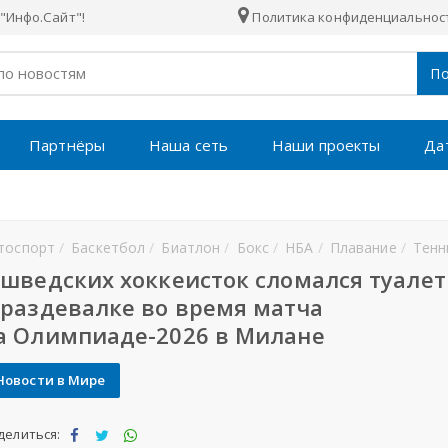
"Инфо.Сайт"!
Политика конфиденциальнос
По
Партнёры
Наша сеть
Наши проекты
Да
тоспорт
Баскетбол
Биатлон
Бокс
НБА
Плавание
Тенн
 шведских хоккеисток сломался туалет
 раздевалке во время матча
а Олимпиаде-2026 в Милане
Новости в Мире
делиться: