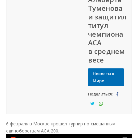
Туменова
СФО
и защитил
титул
СКФО
чемпиона
ACA
ДФО
в среднем
весе
ЮФО
Новости в
СЗФО
Мире
Поделиться:
Заказать создание сайта
Под
ели
Под
Под
Наши сайты
тьс
ели
ели
6 февраля в Москве прошел турнир по смешанным
я
тьс
тьс
единоборствам ACA 200.
я
я