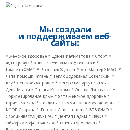
Мы создали
и
поддерживаем веб-
сайты:
*
Женское-здоровье
*
Донна-Калиматова
*
Спорт
*
ФД.Барнаул
*
Книга
*
Реклама.Нефтеюганск
*
Планета.ХМАО
*
Ровесник.Журнал
*
АртМастер.ХМАО
*
Лапа-помощи.Нягань
*
ТеплоВодоканал.Советский
*
Клуб.Женское-здоровье
*
Логоритм.Сургут
*
Лио-
Дент.Мыски
*
Оценка.Кострома
*
Оценка.Ярославль
*
Торкретирование.Крым
*
Ялта.Женское-здоровье
*
Юрист.Москва
*
Создать
*
Саммит.Женское-здоровье
*
КООП.Старица
*
Торкрет.Севастополь
*
ВТЗ.ЯНАО
*
Стройинвестиция.ЯНАО
*
Дентал.Надым
*
Наука
*
Обжарка кофе в Москве
*
Оценка Ярославль
*
Бухгалтерские услуги в Зеленограде