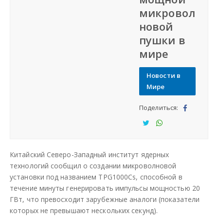
микровол
СФО
новой
пушки в
СКФО
мире
ДФО
Новости в
Мире
ЮФО
Поделиться:
Под
СЗФО
ели
Под
Под
тьс
ели
ели
Заказать создание сайта
Китайский Северо-Западный институт ядерных
я
тьс
тьс
технологий сообщил о создании микроволновой
я
я
установки под названием TPG1000Cs, способной в
Наши сайты
течение минуты генерировать импульсы мощностью 20
ГВт, что превосходит зарубежные аналоги (показатели
которых не превышают нескольких секунд).