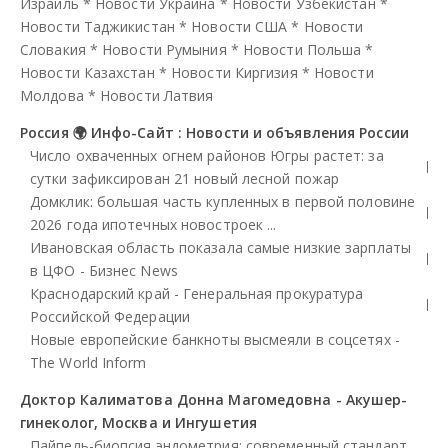
Израиль
*
Новости Украина
*
Новости Узбекистан
*
Новости Таджикистан
*
Новости США
*
Новости
Словакия
*
Новости Румыния
*
Новости Польша
*
Новости Казахстан
*
Новости Киргизия
*
Новости
Молдова
*
Новости Латвия
Россия 🌍 Инфо-Сайт : Новости и объявления России
Число охваченных огнем районов Югры растет: за
сутки зафиксирован 21 новый лесной пожар
Домклик: большая часть купленных в первой половине
2026 года ипотечных новостроек ...
Ивановская область показала самые низкие зарплаты
в ЦФО - Бизнес News
Краснодарский край - Генеральная прокуратура
Российской Федерации
Новые европейские банкноты высмеяли в соцсетях -
The World Inform
Доктор Калиматова Донна Магомедовна - Акушер-
гинеколог, Москва и Ингушетия
Пайпель-биопсия эндометрия: современный стандарт