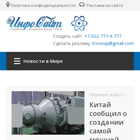
Политика конфиденциальности
Реклама на сайте
Создать сайт:
+7-922-777-9-777
Сделать рекламу:
tronovp@gmail.com
Новости в Мире
Наша сеть:
Научные новости
От
ЦФО
Китай
сообщил о
ПФО
создании
самой
УФО
мощной