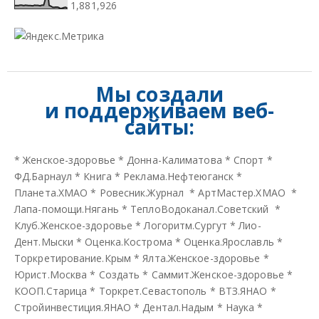
1,881,926
Мы создали
и
поддерживаем веб-
сайты:
*
Женское-здоровье
*
Донна-Калиматова
*
Спорт
*
ФД.Барнаул
*
Книга
*
Реклама.Нефтеюганск
*
Планета.ХМАО
*
Ровесник.Журнал
*
АртМастер.ХМАО
*
Лапа-помощи.Нягань
*
ТеплоВодоканал.Советский
*
Клуб.Женское-здоровье
*
Логоритм.Сургут
*
Лио-
Дент.Мыски
*
Оценка.Кострома
*
Оценка.Ярославль
*
Торкретирование.Крым
*
Ялта.Женское-здоровье
*
Юрист.Москва
*
Создать
*
Саммит.Женское-здоровье
*
КООП.Старица
*
Торкрет.Севастополь
*
ВТЗ.ЯНАО
*
Стройинвестиция.ЯНАО
*
Дентал.Надым
*
Наука
*