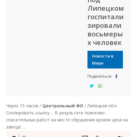
Липецком
СФО
госпитали
зировали
СКФО
восьмеры
х человек
ДФО
Новости в
ЮФО
Мире
Поделиться:
СЗФО
Под
ели
Под
Под
Заказать создание сайта
тьс
ели
ели
Через 15 часов /
Центральный ФО
/ Липецкая обл.
я
тьс
тьс
Наши сайты
Скопировать ссылку ... В результате поисково-
я
я
спасательных работ на месте обрушения кровли цеха на
заводе ...