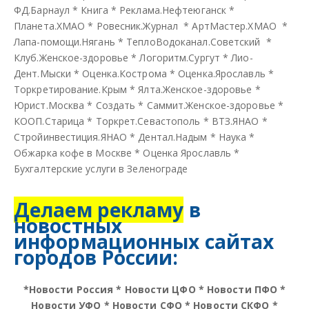
ФД.Барнаул
*
Книга
*
Реклама.Нефтеюганск
*
Планета.ХМАО
*
Ровесник.Журнал
*
АртМастер.ХМАО
*
Лапа-помощи.Нягань
*
ТеплоВодоканал.Советский
*
Клуб.Женское-здоровье
*
Логоритм.Сургут
*
Лио-
Дент.Мыски
*
Оценка.Кострома
*
Оценка.Ярославль
*
Торкретирование.Крым
*
Ялта.Женское-здоровье
*
Юрист.Москва
*
Создать
*
Саммит.Женское-здоровье
*
КООП.Старица
*
Торкрет.Севастополь
*
ВТЗ.ЯНАО
*
Стройинвестиция.ЯНАО
*
Дентал.Надым
*
Наука
*
Обжарка кофе в Москве
*
Оценка Ярославль
*
Бухгалтерские услуги в Зеленограде
Делаем рекламу
в
новостных
информационных сайтах
городов России:
*
Новости Россия
*
Новости ЦФО
*
Новости ПФО
*
Новости УФО
*
Новости СФО
*
Новости СКФО
*