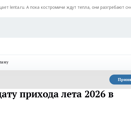
ели
ели
ели
бщает lenta.ru. А пока костромичи ждут тепла, они разгребают с
тьс
тьс
тьс
я
я
я