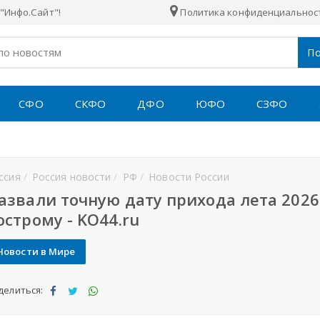
"Инфо.Сайт"!
Политика конфиденциальнос
По
СФО
СКФО
ДФО
ЮФО
СЗФО
ссия
Россия новости
РФ
Новости России
азвали точную дату прихода лета 2026
острому - KO44.ru
Новости в Мире
делиться:
Под
Под
Под