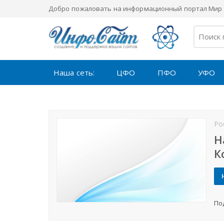
Добро пожаловать на информационный портал Мир 
Наша сеть:
ЦФО
ПФО
УФО
Ро
Н
К
По