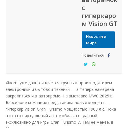
с
Наша сеть
гиперкаро
м Vision GT
Наши проекты
Новости в
Дать объявление
Мире
Поделиться:
Создать веб-сайт
Под
ели
Под
Под
тьс
ели
ели
Xiaomi уже давно является крупным производителем
я
тьс
тьс
электроники и бытовой техники — а теперь намерена
я
я
закрепиться и в автопроме. На выставке MWC 2025 в
Барселоне компания представила новый концепт –
гиперкар Vision Gran Turismo мощностью 1900 л.с. Пока
что это виртуальный автомобиль, созданный
эксклюзивно для игры Gran Turismo 7. Тем не менее, в