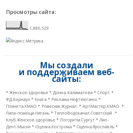
Просмотры сайта:
1,880,529
Мы создали
и
поддерживаем веб-
сайты:
*
Женское-здоровье
*
Донна-Калиматова
*
Спорт
*
ФД.Барнаул
*
Книга
*
Реклама.Нефтеюганск
*
Планета.ХМАО
*
Ровесник.Журнал
*
АртМастер.ХМАО
*
Лапа-помощи.Нягань
*
ТеплоВодоканал.Советский
*
Клуб.Женское-здоровье
*
Логоритм.Сургут
*
Лио-
Дент.Мыски
*
Оценка.Кострома
*
Оценка.Ярославль
*