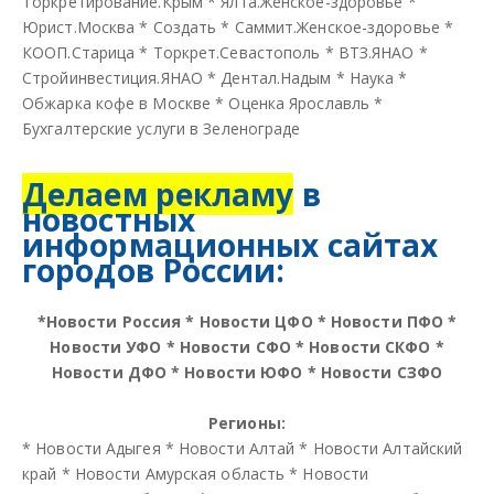
Торкретирование.Крым
*
Ялта.Женское-здоровье
*
Юрист.Москва
*
Создать
*
Саммит.Женское-здоровье
*
КООП.Старица
*
Торкрет.Севастополь
*
ВТЗ.ЯНАО
*
Стройинвестиция.ЯНАО
*
Дентал.Надым
*
Наука
*
Обжарка кофе в Москве
*
Оценка Ярославль
*
Бухгалтерские услуги в Зеленограде
Делаем рекламу
в
новостных
информационных сайтах
городов России:
*
Новости Россия
*
Новости ЦФО
*
Новости ПФО
*
Новости УФО
*
Новости СФО
*
Новости СКФО
*
Новости ДФО
*
Новости ЮФО
*
Новости СЗФО
Регионы:
*
Новости Адыгея
*
Новости Алтай
*
Новости Алтайский
край
*
Новости Амурская область
*
Новости