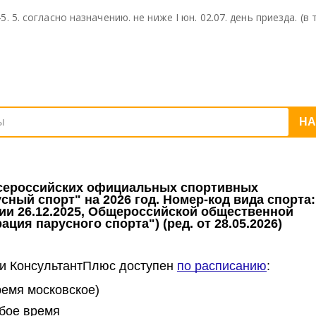
ели
ели
ели
 45. 5. согласно назначению. не ниже I юн. 02.07. день приезда. (в т
тьс
тьс
тьс
я
я
я