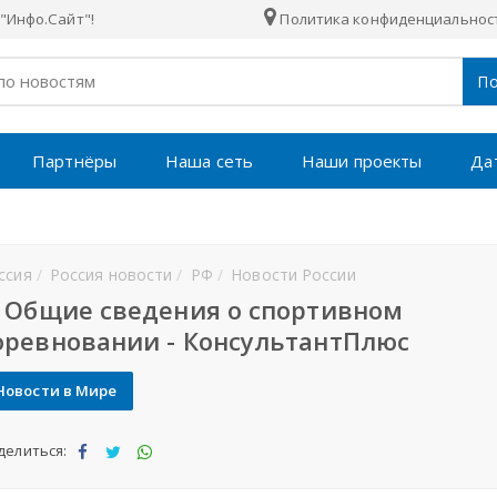
"Инфо.Сайт"!
Политика конфиденциальнос
По
Партнёры
Наша сеть
Наши проекты
Да
ссия
Россия новости
РФ
Новости России
. Общие сведения о спортивном
оревновании - КонсультантПлюс
Новости в Мире
делиться:
Под
Под
Под