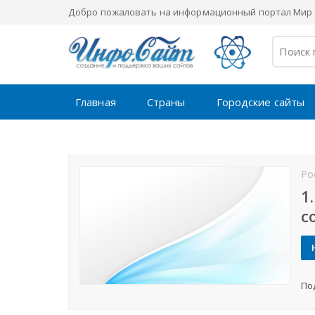
Добро пожаловать на информационный портал Мир 
Главная
Страны
Городские сайты
Ро
1
с
По