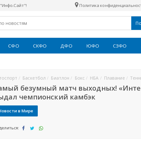
"Инфо.Сайт"!
Политика конфиденциальнос
По
СФО
СКФО
ДФО
ЮФО
СЗФО
тоспорт
Баскетбол
Биатлон
Бокс
НБА
Плавание
Тенн
амый безумный матч выходных! «Инте
ыдал чемпионский камбэк
Новости в Мире
делиться:
Под
Под
Под