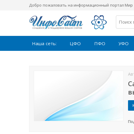
Добро пожаловать на информационный портал Мир 
Наша сеть:
ЦФО
ПФО
УФО
Ав
С
в
По