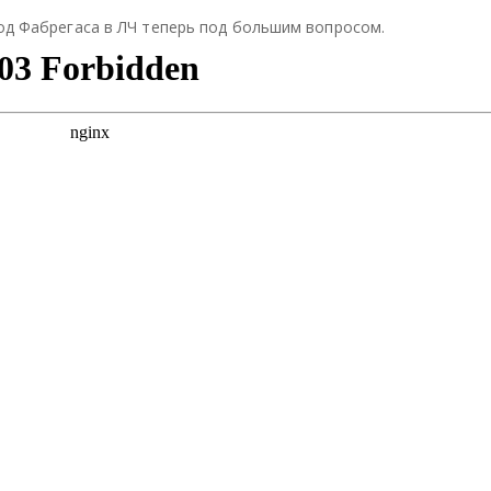
ели
ели
ели
ход Фабрегаса в ЛЧ теперь под большим вопросом.
тьс
тьс
тьс
я
я
я