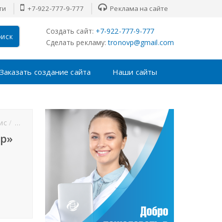
ти
+7-922-777-9-777
Реклама на сайте
Создать сайт:
+7-922-777-9-777
иск
Сделать рекламу:
tronovp@gmail.com
Заказать создание сайта
Наши сайты
ис
Футбол
Хоккей
F1
MMA
Новости спорта
р»