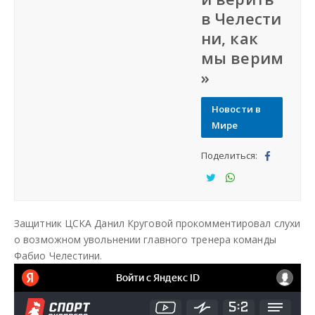
в Челести
Наша сеть
ни, как
мы верим
Наши проекты
»
Дать объявление
Новости в
Мире
Создать веб-сайт
Поделиться:
Под
ели
Под
Под
тьс
ели
ели
Защитник ЦСКА Данил Круговой прокомментировал слухи
я
тьс
тьс
о возможном увольнении главного тренера команды
я
я
Фабио Челестини.