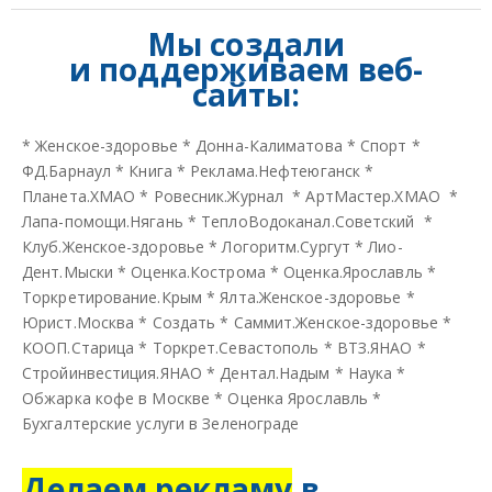
Мы создали
и
поддерживаем веб-
сайты:
*
Женское-здоровье
*
Донна-Калиматова
*
Спорт
*
ФД.Барнаул
*
Книга
*
Реклама.Нефтеюганск
*
Планета.ХМАО
*
Ровесник.Журнал
*
АртМастер.ХМАО
*
Лапа-помощи.Нягань
*
ТеплоВодоканал.Советский
*
Клуб.Женское-здоровье
*
Логоритм.Сургут
*
Лио-
Дент.Мыски
*
Оценка.Кострома
*
Оценка.Ярославль
*
Торкретирование.Крым
*
Ялта.Женское-здоровье
*
Юрист.Москва
*
Создать
*
Саммит.Женское-здоровье
*
КООП.Старица
*
Торкрет.Севастополь
*
ВТЗ.ЯНАО
*
Стройинвестиция.ЯНАО
*
Дентал.Надым
*
Наука
*
Обжарка кофе в Москве
*
Оценка Ярославль
*
Бухгалтерские услуги в Зеленограде
Делаем рекламу
в