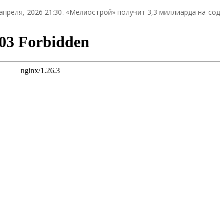
ели
ели
ели
апреля, 2026 21:30. «Мелиострой» получит 3,3 миллиарда на со
тьс
тьс
тьс
я
я
я