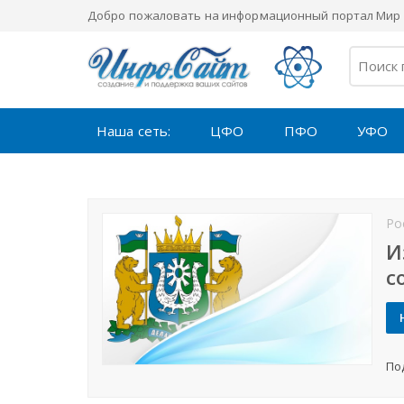
Добро пожаловать на информационный портал Мир 
Наша сеть:
ЦФО
ПФО
УФО
Ро
И
с
По