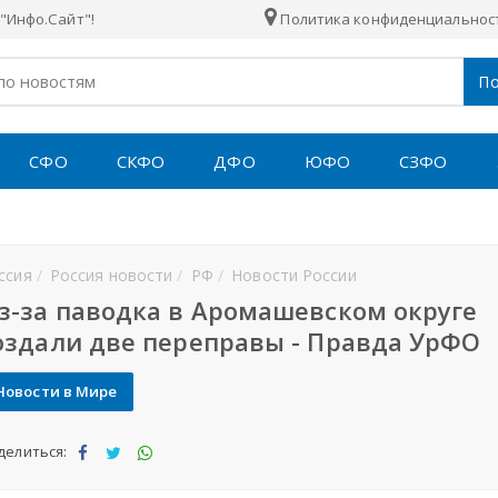
"Инфо.Сайт"!
Политика конфиденциальнос
По
СФО
СКФО
ДФО
ЮФО
СЗФО
ссия
Россия новости
РФ
Новости России
з-за паводка в Аромашевском округе
оздали две переправы - Правда УрФО
Новости в Мире
делиться:
Под
Под
Под