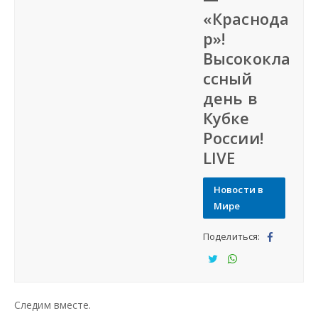
«Краснода
СФО
р»!
Высококла
СКФО
ссный
день в
ДФО
Кубке
России!
ЮФО
LIVE
СЗФО
Новости в
Мире
Заказать создание сайта
Поделиться:
Под
Наши сайты
ели
Под
Под
тьс
ели
ели
Следим вместе.
я
тьс
тьс