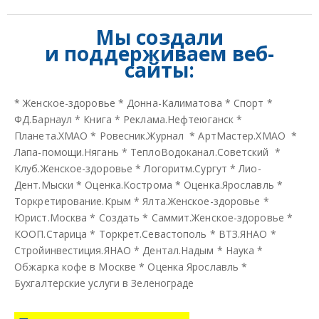
Мы создали
и
поддерживаем веб-
сайты:
*
Женское-здоровье
*
Донна-Калиматова
*
Спорт
*
ФД.Барнаул
*
Книга
*
Реклама.Нефтеюганск
*
Планета.ХМАО
*
Ровесник.Журнал
*
АртМастер.ХМАО
*
Лапа-помощи.Нягань
*
ТеплоВодоканал.Советский
*
Клуб.Женское-здоровье
*
Логоритм.Сургут
*
Лио-
Дент.Мыски
*
Оценка.Кострома
*
Оценка.Ярославль
*
Торкретирование.Крым
*
Ялта.Женское-здоровье
*
Юрист.Москва
*
Создать
*
Саммит.Женское-здоровье
*
КООП.Старица
*
Торкрет.Севастополь
*
ВТЗ.ЯНАО
*
Стройинвестиция.ЯНАО
*
Дентал.Надым
*
Наука
*
Обжарка кофе в Москве
*
Оценка Ярославль
*
Бухгалтерские услуги в Зеленограде