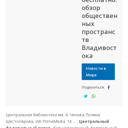
обзор
Наша сеть
обществен
ных
Наши проекты
пространс
тв
Дать объявление
Владивост
ока
Создать веб-сайт
Новости в
Мире
Поделиться:
Под
ели
Под
Под
тьс
ели
ели
Центральная библиотека им. А. Чехова Полина
я
тьс
тьс
Шестоперова, ИА PrimaMedia. 16 ... :
Центральный
я
я
федеральный округ
, Дальневосточный федеральный