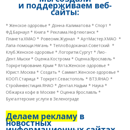
и
поддерживаем веб-
сайты:
*
Женское-здоровье
*
Донна-Калиматова
*
Спорт
*
ФД.Барнаул
*
Книга
*
Реклама.Нефтеюганск
*
Планета.ХМАО
*
Ровесник.Журнал
*
АртМастер.ХМАО
*
Лапа-помощи.Нягань
*
ТеплоВодоканал.Советский
*
Клуб.Женское-здоровье
*
Логоритм.Сургут
*
Лио-
Дент.Мыски
*
Оценка.Кострома
*
Оценка.Ярославль
*
Торкретирование.Крым
*
Ялта.Женское-здоровье
*
Юрист.Москва
*
Создать
*
Саммит.Женское-здоровье
*
КООП.Старица
*
Торкрет.Севастополь
*
ВТЗ.ЯНАО
*
Стройинвестиция.ЯНАО
*
Дентал.Надым
*
Наука
*
Обжарка кофе в Москве
*
Оценка Ярославль
*
Бухгалтерские услуги в Зеленограде
Делаем рекламу
в
новостных
информационных сайтах