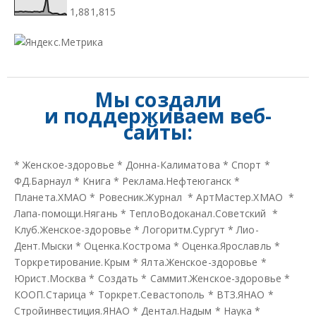
1,881,815
Мы создали
и
поддерживаем веб-
сайты:
*
Женское-здоровье
*
Донна-Калиматова
*
Спорт
*
ФД.Барнаул
*
Книга
*
Реклама.Нефтеюганск
*
Планета.ХМАО
*
Ровесник.Журнал
*
АртМастер.ХМАО
*
Лапа-помощи.Нягань
*
ТеплоВодоканал.Советский
*
Клуб.Женское-здоровье
*
Логоритм.Сургут
*
Лио-
Дент.Мыски
*
Оценка.Кострома
*
Оценка.Ярославль
*
Торкретирование.Крым
*
Ялта.Женское-здоровье
*
Юрист.Москва
*
Создать
*
Саммит.Женское-здоровье
*
КООП.Старица
*
Торкрет.Севастополь
*
ВТЗ.ЯНАО
*
Стройинвестиция.ЯНАО
*
Дентал.Надым
*
Наука
*