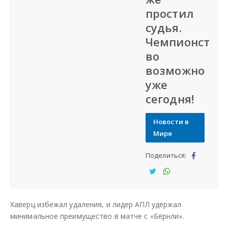
простил
СФО
судья.
Чемпионст
СКФО
во
возможно
ДФО
уже
сегодня!
ЮФО
Новости в
СЗФО
Мире
Поделиться:
Заказать создание сайта
Под
ели
Под
Под
Наши сайты
тьс
ели
ели
Хаверц избежал удаления, и лидер АПЛ удержал
я
тьс
тьс
минимальное преимущество в матче с «Бёрнли».
я
я