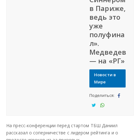
в Париже,
СФО
ведь это
уже
СКФО
полуфина
л».
ДФО
Медведев
— на «РГ»
ЮФО
Новости в
СЗФО
Мире
Поделиться:
Заказать создание сайта
Под
ели
Под
Под
Наши сайты
тьс
ели
ели
На пресс-конференции перед стартом ТБШ Даниил
я
тьс
тьс
рассказал о соперничестве с лидером рейтинга и о
я
я
протесте игроков из-за призовых.