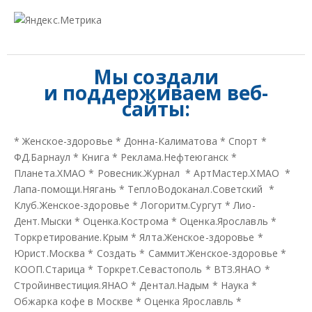
Мы создали
и
поддерживаем веб-
сайты:
*
Женское-здоровье
*
Донна-Калиматова
*
Спорт
*
ФД.Барнаул
*
Книга
*
Реклама.Нефтеюганск
*
Планета.ХМАО
*
Ровесник.Журнал
*
АртМастер.ХМАО
*
Лапа-помощи.Нягань
*
ТеплоВодоканал.Советский
*
Клуб.Женское-здоровье
*
Логоритм.Сургут
*
Лио-
Дент.Мыски
*
Оценка.Кострома
*
Оценка.Ярославль
*
Торкретирование.Крым
*
Ялта.Женское-здоровье
*
Юрист.Москва
*
Создать
*
Саммит.Женское-здоровье
*
КООП.Старица
*
Торкрет.Севастополь
*
ВТЗ.ЯНАО
*
Стройинвестиция.ЯНАО
*
Дентал.Надым
*
Наука
*
Обжарка кофе в Москве
*
Оценка Ярославль
*