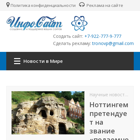
Политика конфиденциальности
Реклама на сайте
Создать сайт:
+7-922-777-9-777
Сделать рекламу:
tronovp@gmail.com
Новости в Мире
Наша сеть:
Научные новости
Нов
ЦФО
Ноттингем
претендуе
ПФО
т на
звание
УФО
«подземно