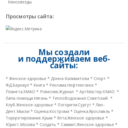
Кинозвезды
Просмотры сайта:
Мы создали
и
поддерживаем веб-
сайты:
*
Женское-здоровье
*
Донна-Калиматова
*
Спорт
*
ФД.Барнаул
*
Книга
*
Реклама.Нефтеюганск
*
Планета.ХМАО
*
Ровесник.Журнал
*
АртМастер.ХМАО
*
Лапа-помощи.Нягань
*
ТеплоВодоканал.Советский
*
Клуб.Женское-здоровье
*
Логоритм.Сургут
*
Лио-
Дент.Мыски
*
Оценка.Кострома
*
Оценка.Ярославль
*
Торкретирование.Крым
*
Ялта.Женское-здоровье
*
Юрист.Москва
*
Создать
*
Саммит.Женское-здоровье
*