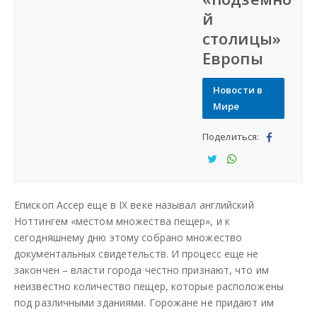
й
СФО
столицы»
Европы
СКФО
Новости в
ДФО
Мире
Поделиться:
ЮФО
Под
ели
Под
Под
СЗФО
тьс
ели
ели
Епископ Ассер еще в IX веке называл английский
я
тьс
тьс
Заказать создание сайта
Ноттингем «местом множества пещер», и к
я
я
сегодняшнему дню этому собрано множество
документальных свидетельств. И процесс еще не
Наши сайты
закончен – власти города честно признают, что им
неизвестно количество пещер, которые расположены
под различными зданиями. Горожане не придают им