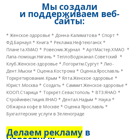
Мы создали
и
поддерживаем веб-
сайты:
*
Женское-здоровье
*
Донна-Калиматова
*
Спорт
*
ФД.Барнаул
*
Книга
*
Реклама.Нефтеюганск
*
Планета.ХМАО
*
Ровесник.Журнал
*
АртМастер.ХМАО
*
Лапа-помощи.Нягань
*
ТеплоВодоканал.Советский
*
Клуб.Женское-здоровье
*
Логоритм.Сургут
*
Лио-
Дент.Мыски
*
Оценка.Кострома
*
Оценка.Ярославль
*
Торкретирование.Крым
*
Ялта.Женское-здоровье
*
Юрист.Москва
*
Создать
*
Саммит.Женское-здоровье
*
КООП.Старица
*
Торкрет.Севастополь
*
ВТЗ.ЯНАО
*
Стройинвестиция.ЯНАО
*
Дентал.Надым
*
Наука
*
Обжарка кофе в Москве
*
Оценка Ярославль
*
Бухгалтерские услуги в Зеленограде
Делаем рекламу
в