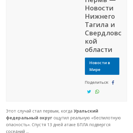
Новости
СФО
Нижнего
Тагила и
СКФО
Свердловс
кой
ДФО
области
ЮФО
Новости в
Мире
СЗФО
Поделиться:
Под
Заказать создание сайта
ели
Под
Под
тьс
ели
ели
Наши сайты
Этот случай стал первым, когда
Уральский
я
тьс
тьс
федеральный округ
ощутил реальную «беспилотную
я
я
опасность». Спустя 13 дней атаке БПЛА подвергся
соседний ...