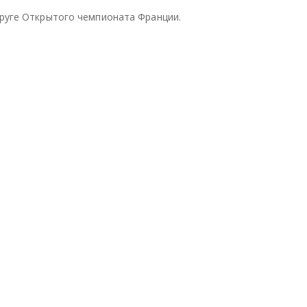
ели
ели
ели
круге Открытого чемпионата Франции.
тьс
тьс
тьс
я
я
я