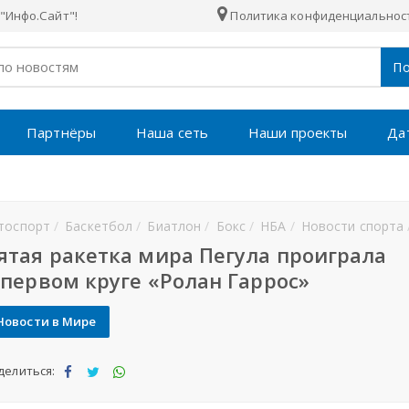
"Инфо.Сайт"!
Политика конфиденциальнос
По
Партнёры
Наша сеть
Наши проекты
Да
тоспорт
Баскетбол
Биатлон
Бокс
НБА
Новости спорта
ятая ракетка мира Пегула проиграла
 первом круге «Ролан Гаррос»
Новости в Мире
делиться:
Под
Под
Под