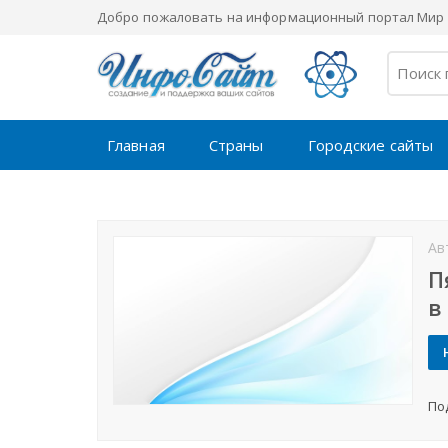
Добро пожаловать на информационный портал Мир 
Главная
Страны
Городские сайты
Ав
П
в
По