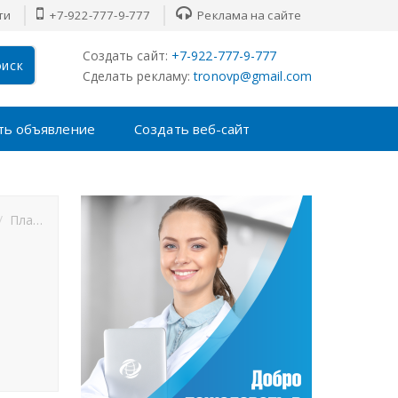
ти
+7-922-777-9-777
Реклама на сайте
Создать сайт:
+7-922-777-9-777
иск
Сделать рекламу:
tronovp@gmail.com
ть объявление
Создать веб-сайт
Плавание
Теннис
Футбол
Хоккей
F1
MMA