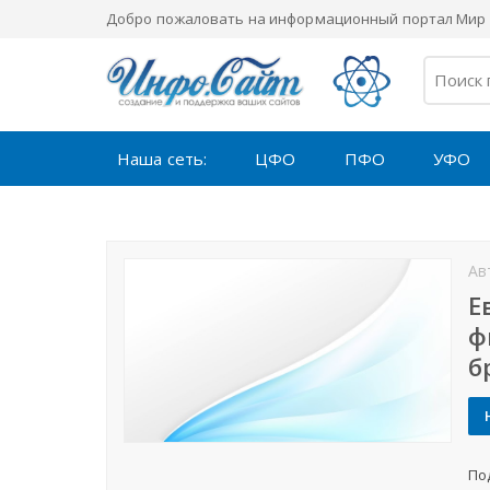
Добро пожаловать на информационный портал Мир 
Наша сеть:
ЦФО
ПФО
УФО
Ав
Е
ф
б
По