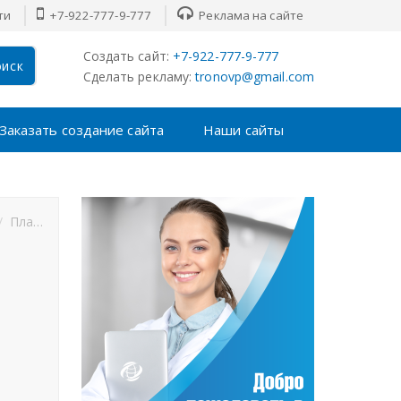
ти
+7-922-777-9-777
Реклама на сайте
Создать сайт:
+7-922-777-9-777
иск
Сделать рекламу:
tronovp@gmail.com
Заказать создание сайта
Наши сайты
Плавание
Теннис
Футбол
Хоккей
F1
MMA