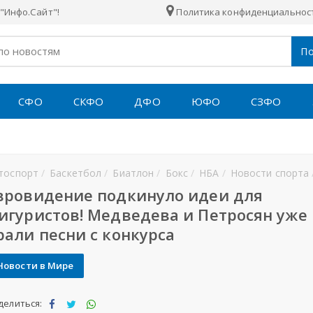
"Инфо.Сайт"!
Политика конфиденциальнос
По
СФО
СКФО
ДФО
ЮФО
СЗФО
тоспорт
Баскетбол
Биатлон
Бокс
НБА
Новости спорта
вровидение подкинуло идеи для
игуристов! Медведева и Петросян уже
рали песни с конкурса
Новости в Мире
делиться: