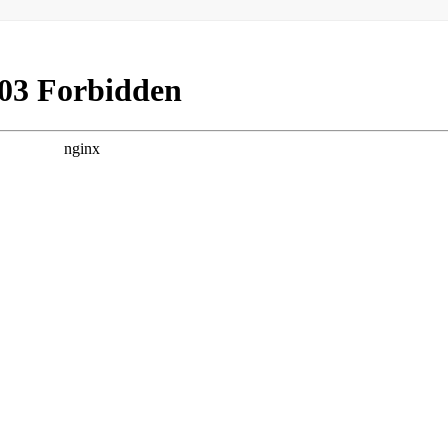
Под
Под
Под
ели
ели
ели
тьс
тьс
тьс
я
я
я