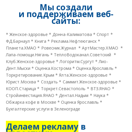
Мы создали
и
поддерживаем веб-
сайты:
*
Женское-здоровье
*
Донна-Калиматова
*
Спорт
*
ФД.Барнаул
*
Книга
*
Реклама.Нефтеюганск
*
Планета.ХМАО
*
Ровесник.Журнал
*
АртМастер.ХМАО
*
Лапа-помощи.Нягань
*
ТеплоВодоканал.Советский
*
Клуб.Женское-здоровье
*
Логоритм.Сургут
*
Лио-
Дент.Мыски
*
Оценка.Кострома
*
Оценка.Ярославль
*
Торкретирование.Крым
*
Ялта.Женское-здоровье
*
Юрист.Москва
*
Создать
*
Саммит.Женское-здоровье
*
КООП.Старица
*
Торкрет.Севастополь
*
ВТЗ.ЯНАО
*
Стройинвестиция.ЯНАО
*
Дентал.Надым
*
Наука
*
Обжарка кофе в Москве
*
Оценка Ярославль
*
Бухгалтерские услуги в Зеленограде
Делаем рекламу
в