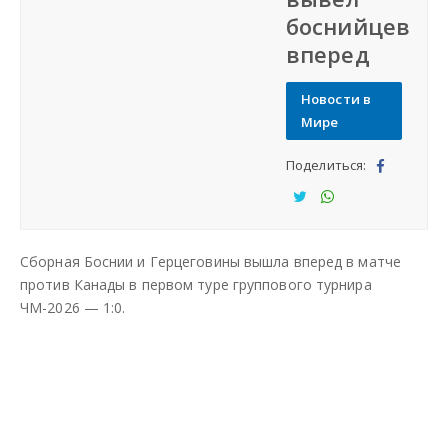
боснийцев
СФО
вперед
СКФО
Новости в
Мире
ДФО
Поделиться:
Под
ЮФО
ели
Под
Под
тьс
ели
ели
СЗФО
Сборная Боснии и Герцеговины вышла вперед в матче
я
тьс
тьс
против Канады в первом туре группового турнира
я
я
ЧМ-2026 — 1:0.
Заказать создание сайта
Наши сайты