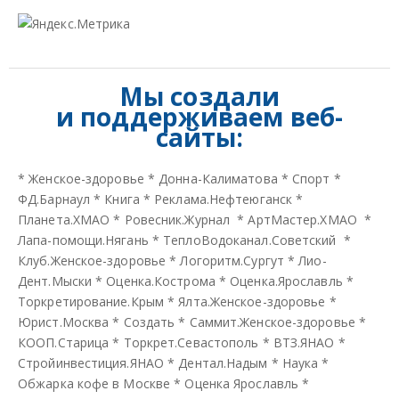
Мы создали
и
поддерживаем веб-
сайты:
*
Женское-здоровье
*
Донна-Калиматова
*
Спорт
*
ФД.Барнаул
*
Книга
*
Реклама.Нефтеюганск
*
Планета.ХМАО
*
Ровесник.Журнал
*
АртМастер.ХМАО
*
Лапа-помощи.Нягань
*
ТеплоВодоканал.Советский
*
Клуб.Женское-здоровье
*
Логоритм.Сургут
*
Лио-
Дент.Мыски
*
Оценка.Кострома
*
Оценка.Ярославль
*
Торкретирование.Крым
*
Ялта.Женское-здоровье
*
Юрист.Москва
*
Создать
*
Саммит.Женское-здоровье
*
КООП.Старица
*
Торкрет.Севастополь
*
ВТЗ.ЯНАО
*
Стройинвестиция.ЯНАО
*
Дентал.Надым
*
Наука
*
Обжарка кофе в Москве
*
Оценка Ярославль
*