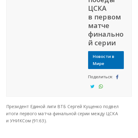
ЦСКА
СФО
в первом
матче
СКФО
финально
й серии
ДФО
Новости в
ЮФО
Мире
Поделиться:
СЗФО
Под
ели
Под
Под
Заказать создание сайта
тьс
ели
ели
Президент Единой лиги ВТБ Сергей Кущенко подвел
я
тьс
тьс
Наши сайты
итоги первого матча финальной серии между ЦСКА
я
я
и УНИКСом (91:63).