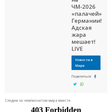
ЧМ-2026
СФО
«палачей»
Германии!
СКФО
Адская
жара
ДФО
мешает!
LIVE
ЮФО
Новости в
СЗФО
Мире
Поделиться:
Заказать создание сайта
Под
ели
Под
Под
Наши сайты
тьс
ели
ели
Следим за чемпионатом мира вместе.
я
тьс
тьс
я
я