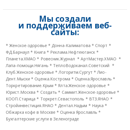
Мы создали
и
поддерживаем веб-
сайты:
*
Женское-здоровье
*
Донна-Калиматова
*
Спорт
*
ФД.Барнаул
*
Книга
*
Реклама.Нефтеюганск
*
Планета.ХМАО
*
Ровесник.Журнал
*
АртМастер.ХМАО
*
Лапа-помощи.Нягань
*
ТеплоВодоканал.Советский
*
Клуб.Женское-здоровье
*
Логоритм.Сургут
*
Лио-
Дент.Мыски
*
Оценка.Кострома
*
Оценка.Ярославль
*
Торкретирование.Крым
*
Ялта.Женское-здоровье
*
Юрист.Москва
*
Создать
*
Саммит.Женское-здоровье
*
КООП.Старица
*
Торкрет.Севастополь
*
ВТЗ.ЯНАО
*
Стройинвестиция.ЯНАО
*
Дентал.Надым
*
Наука
*
Обжарка кофе в Москве
*
Оценка Ярославль
*
Бухгалтерские услуги в Зеленограде